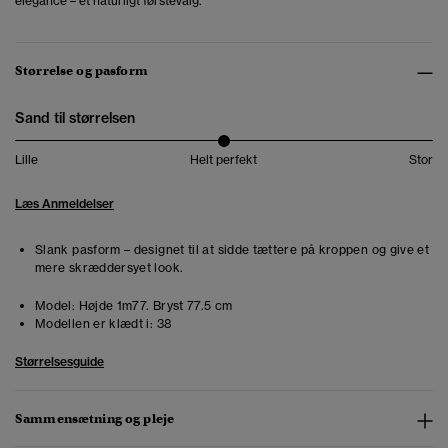
elegance – et naturligt førstevalg.
Størrelse og pasform
Sand til størrelsen
Lille
Helt perfekt
Stor
Læs Anmeldelser
Slank pasform – designet til at sidde tættere på kroppen og give et
mere skræddersyet look.
Model:
Højde 1m77. Bryst 77.5 cm
Modellen er klædt i:
38
Størrelsesguide
Sammensætning og pleje