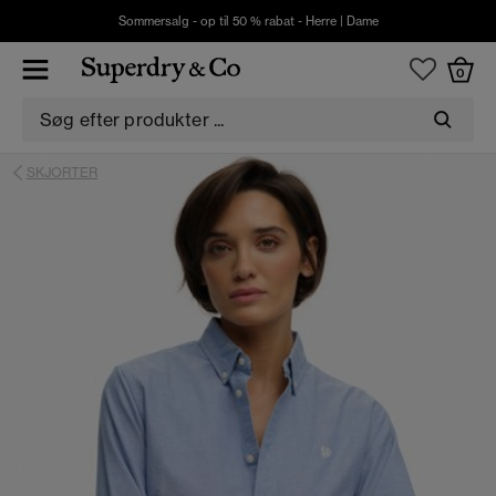
Sommersalg - op til 50 % rabat -
Herre
|
Dame
0
SKJORTER