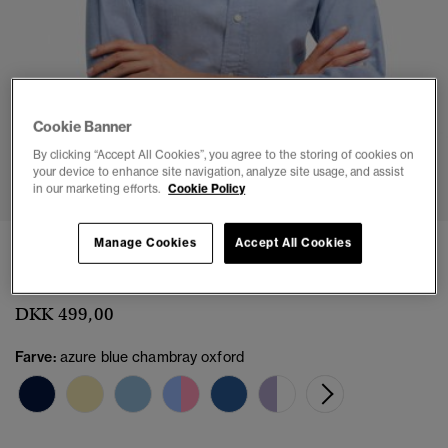
Cookie Banner
By clicking “Accept All Cookies”, you agree to the storing of cookies on
1
2
3
4
5
your device to enhance site navigation, analyze site usage, and assist
in our marketing efforts.
Cookie Policy
Manage Cookies
Accept All Cookies
Oxford Langærmet Skjorte Slim Pasform
(1)
DKK 499,00
Farve:
azure blue chambray oxford