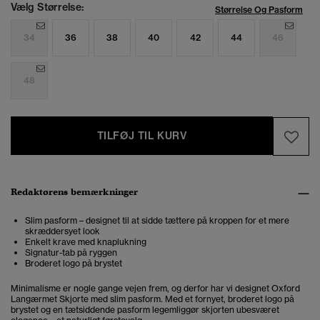
Vælg Størrelse:
Størrelse Og Pasform
34
36
38
40
42
44
46
48
TILFØJ TIL KURV
Redaktørens bemærkninger
Slim pasform – designet til at sidde tættere på kroppen for et mere
skræddersyet look
Enkelt krave med knaplukning
Signatur-tab på ryggen
Broderet logo på brystet
Minimalisme er nogle gange vejen frem, og derfor har vi designet Oxford
Langærmet Skjorte med slim pasform. Med et fornyet, broderet logo på
brystet og en tætsiddende pasform legemliggør skjorten ubesværet