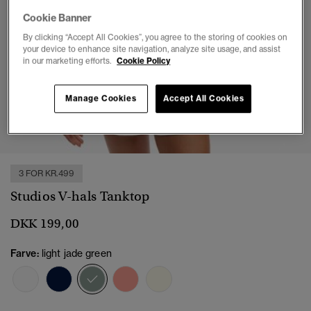
Cookie Banner
By clicking “Accept All Cookies”, you agree to the storing of cookies on
your device to enhance site navigation, analyze site usage, and assist
in our marketing efforts.
Cookie Policy
Manage Cookies
Accept All Cookies
1
2
3
4
5
6
3 FOR KR.499
Studios V-hals Tanktop
DKK 199,00
Farve:
light jade green
valgt