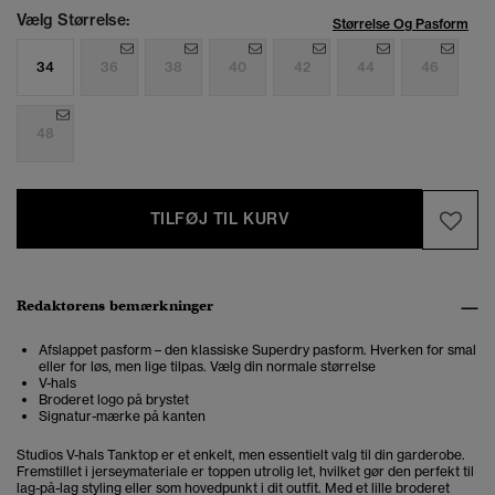
Vælg Størrelse:
Størrelse Og Pasform
34
36
38
40
42
44
46
48
TILFØJ TIL KURV
Redaktørens bemærkninger
Afslappet pasform – den klassiske Superdry pasform. Hverken for smal
eller for løs, men lige tilpas. Vælg din normale størrelse
V-hals
Broderet logo på brystet
Signatur-mærke på kanten
Studios V-hals Tanktop er et enkelt, men essentielt valg til din garderobe.
Fremstillet i jerseymateriale er toppen utrolig let, hvilket gør den perfekt til
lag-på-lag styling eller som hovedpunkt i dit outfit. Med et lille broderet