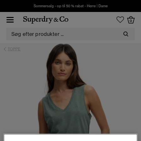
Sommersalg - op til 50 % rabat -
Herre
|
Dame
0
TOPPE