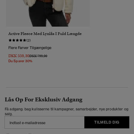
Active Fleece Med Lynlås I Fuld Længde
(2)
Flere Farver Tilgængelige
DKK 559,30
Pris Nedsat Fra
Til
DKK 799,00
Du Sparer 30%
Lås Op For Eksklusiv Adgang
Få adgang: bag kulisserne til kampagner, samarbejder, nye produkter og
salg.
TILMELD DIG