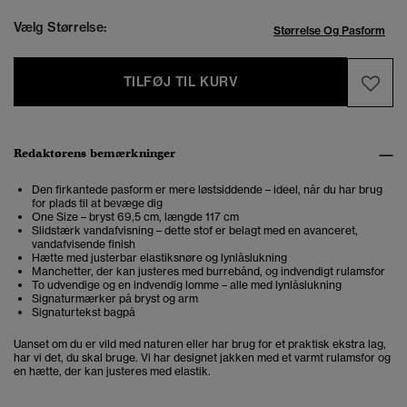
Vælg Størrelse:
Størrelse Og Pasform
TILFØJ TIL KURV
Redaktørens bemærkninger
Den firkantede pasform er mere løstsiddende – ideel, når du har brug
for plads til at bevæge dig
One Size – bryst 69,5 cm, længde 117 cm
Slidstærk vandafvisning – dette stof er belagt med en avanceret,
vandafvisende finish
Hætte med justerbar elastiksnøre og lynlåslukning
Manchetter, der kan justeres med burrebånd, og indvendigt rulamsfor
To udvendige og en indvendig lomme – alle med lynlåslukning
Signaturmærker på bryst og arm
Signaturtekst bagpå
Uanset om du er vild med naturen eller har brug for et praktisk ekstra lag,
har vi det, du skal bruge. Vi har designet jakken med et varmt rulamsfor og
en hætte, der kan justeres med elastik.