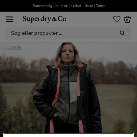
Sommersalg - op til 50 % rabat -
Herre
|
Dame
0
JAKKER