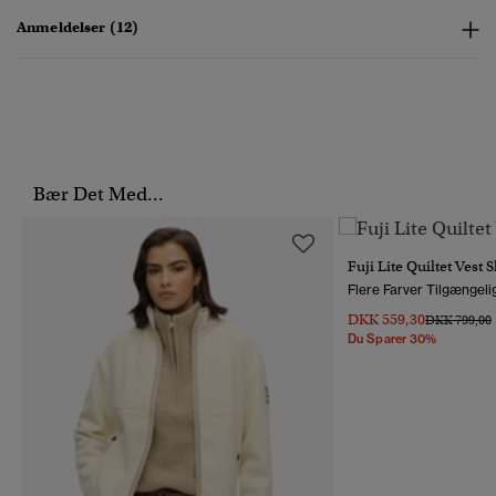
Anmeldelser (12)
Bær Det Med...
Fuji Lite Quiltet Vest
Flere Farver Tilgængeli
DKK 559,30
Pris Nedsat 
T
DKK 799,00
Du Sparer 30%