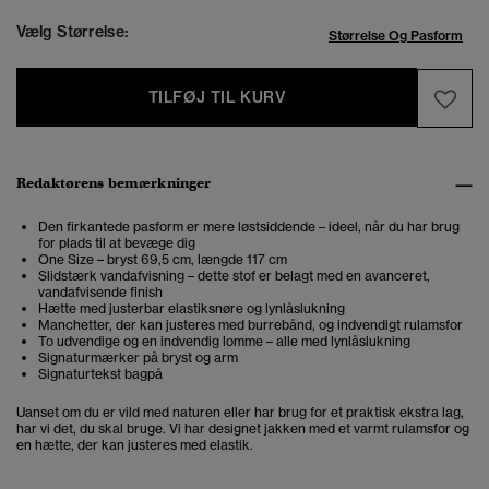
Vælg Størrelse:
Størrelse Og Pasform
TILFØJ TIL KURV
Redaktørens bemærkninger
Den firkantede pasform er mere løstsiddende – ideel, når du har brug
for plads til at bevæge dig
One Size – bryst 69,5 cm, længde 117 cm
Slidstærk vandafvisning – dette stof er belagt med en avanceret,
vandafvisende finish
Hætte med justerbar elastiksnøre og lynlåslukning
Manchetter, der kan justeres med burrebånd, og indvendigt rulamsfor
To udvendige og en indvendig lomme – alle med lynlåslukning
Signaturmærker på bryst og arm
Signaturtekst bagpå
Uanset om du er vild med naturen eller har brug for et praktisk ekstra lag,
har vi det, du skal bruge. Vi har designet jakken med et varmt rulamsfor og
en hætte, der kan justeres med elastik.