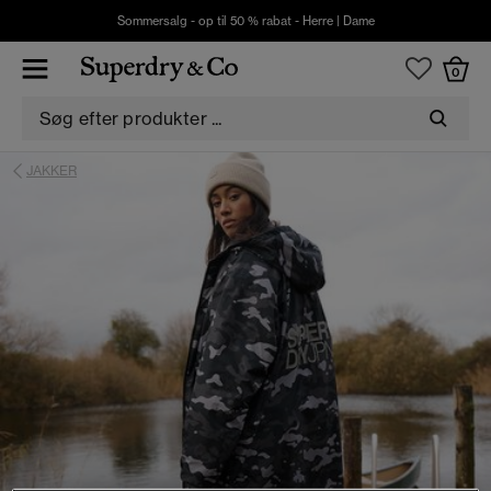
Sommersalg - op til 50 % rabat -
Herre
|
Dame
0
JAKKER