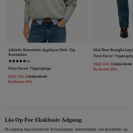
Athletic Essentials Applique Halv-Zip
Mid Rise Straight Leg 
Sweatshirt
Flere Farver Tilgængeli
(4)
DKK 559,30
Pris Nedsat 
T
DKK 799,00
Flere Farver Tilgængelige
Du Sparer 30%
DKK 349,30
Pris Nedsat Fra
Til
DKK 499,00
Du Sparer 30%
Lås Op For Eksklusiv Adgang
Få adgang: bag kulisserne til kampagner, samarbejder, nye produkter og