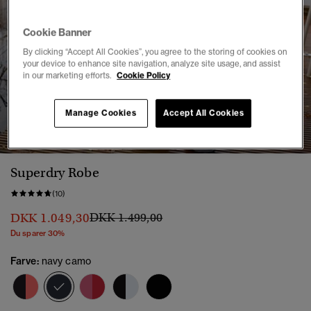
Cookie Banner
By clicking “Accept All Cookies”, you agree to the storing of cookies on
your device to enhance site navigation, analyze site usage, and assist
in our marketing efforts.
Cookie Policy
1
2
3
4
5
6
7
8
9
Manage Cookies
Accept All Cookies
Superdry Robe
(10)
Pris nedsat fra
til
DKK 1.049,30
DKK 1.499,00
Du sparer 30%
Farve:
navy camo
valgt