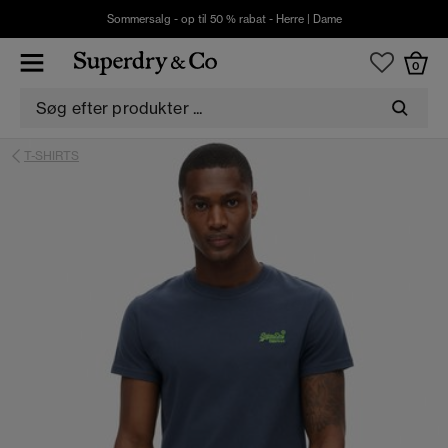
Sommersalg - op til 50 % rabat -
Herre
|
Dame
0
T-SHIRTS