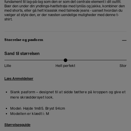
fundament til lag-på-lag som den er som det centrale element i dit outfit.
Bær den under din yndlings-hættetrøje med lynlås og jakke, kombiner den
med shorts, eller gå helt klassisk med falmede jeans - uanset hvordan du
vælger at style den, er der næsten uendelige muligheder med denne t-
shirt.
Størrelse og pasform
Sand til størrelsen
Lille
Helt perfekt
Stor
Læs Anmeldelser
Slank pasform – designet til at sidde tættere på kroppen og give et
mere skræddersyet look.
Model:
Højde 1m85. Bryst 94cm
Modellen er klædt i:
M
Størrelsesguide