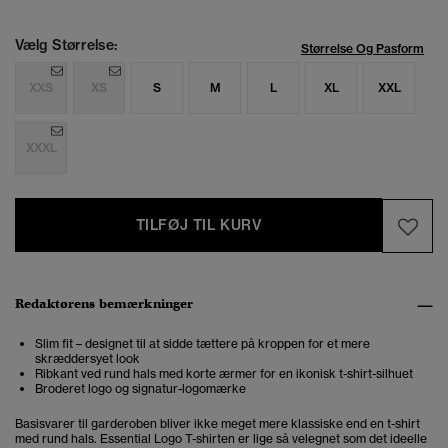
Vælg Størrelse:
Størrelse Og Pasform
XXS
XS
S
M
L
XL
XXL
XXXL
TILFØJ TIL KURV
Redaktørens bemærkninger
Slim fit – designet til at sidde tættere på kroppen for et mere
skræddersyet look
Ribkant ved rund hals med korte ærmer for en ikonisk t-shirt-silhuet
Broderet logo og signatur-logomærke
Basisvarer til garderoben bliver ikke meget mere klassiske end en t-shirt
med rund hals. Essential Logo T-shirten er lige så velegnet som det ideelle