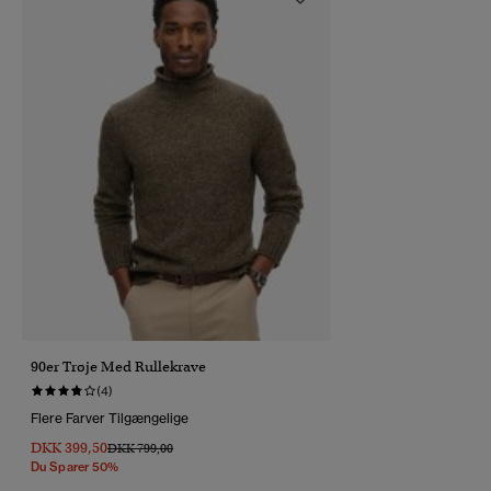
90er Trøje Med Rullekrave
(4)
Flere Farver Tilgængelige
DKK 399,50
Pris Nedsat Fra
Til
DKK 799,00
Du Sparer 50%