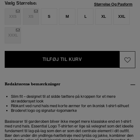
Vælg Størrelse:
Størrelse Og Pasform
XXS
XS
S
M
L
XL
XXL
XXXL
TILFØJ TIL KURV
Redaktørens bemærkninger
Slim fit – designet til at sidde tættere på kroppen for et mere
skræddersyet look
Ribkant ved rund hals med korte ærmer for en ikonisk t-shirt-silhuet
Broderet logo og signatur-logomærke
Basisvarer til garderoben bliver ikke meget mere klassiske end en t-shirt
med rund hals. Essential Logo T-shirten er lige så velegnet som det ideelle
fundament til lag-på-lag som den er som det centrale element i dit outfit.
Bær den under din yndlings-hættetrøje med lynlås og jakke, kombiner den