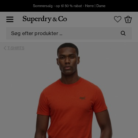
Sommersalg - op til 50 % rabat -
Herre
|
Dame
0
T-SHIRTS