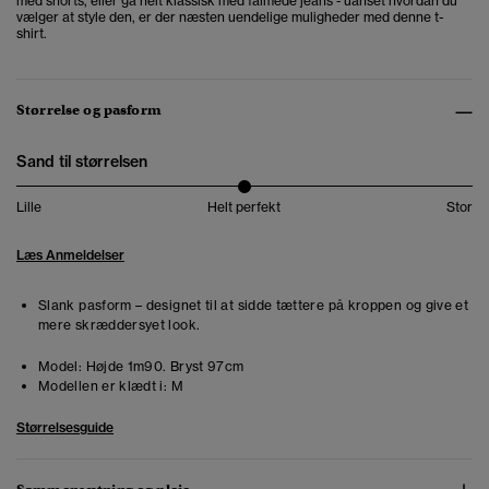
med shorts, eller gå helt klassisk med falmede jeans - uanset hvordan du
vælger at style den, er der næsten uendelige muligheder med denne t-
shirt.
Størrelse og pasform
Sand til størrelsen
Lille
Helt perfekt
Stor
Læs Anmeldelser
Slank pasform – designet til at sidde tættere på kroppen og give et
mere skræddersyet look.
Model:
Højde 1m90. Bryst 97cm
Modellen er klædt i:
M
Størrelsesguide