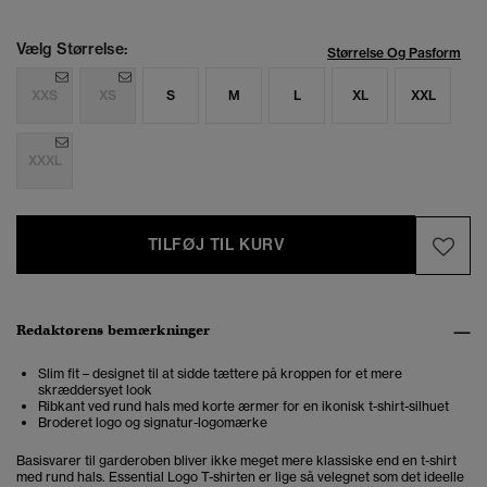
Vælg Størrelse:
Størrelse Og Pasform
XXS
XS
S
M
L
XL
XXL
XXXL
TILFØJ TIL KURV
Redaktørens bemærkninger
Slim fit – designet til at sidde tættere på kroppen for et mere
skræddersyet look
Ribkant ved rund hals med korte ærmer for en ikonisk t-shirt-silhuet
Broderet logo og signatur-logomærke
Basisvarer til garderoben bliver ikke meget mere klassiske end en t-shirt
med rund hals. Essential Logo T-shirten er lige så velegnet som det ideelle