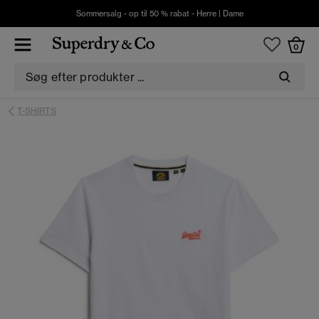
Sommersalg - op til 50 % rabat -
Herre
|
Dame
0
T-SHIRTS