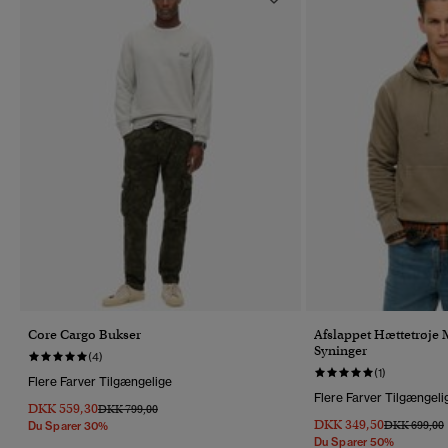
Core Cargo Bukser
Afslappet Hættetrøje 
Syninger
(4)
(1)
Flere Farver Tilgængelige
Flere Farver Tilgængeli
DKK 559,30
Pris Nedsat Fra
Til
DKK 799,00
DKK 349,50
Pris Nedsat 
T
DKK 699,00
Du Sparer 30%
Du Sparer 50%