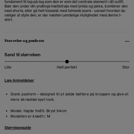
fundament til lag-på-lag som den er som det centrale element i dit outfit.
Bær den under din yndlings-hættetrøje med lynlås og jakke, kombiner den
med shorts, eller gå helt klassisk med falmede jeans - uanset hvordan du
vælger at style den, er der næsten uendelige muligheder med denne t-
shirt.
Størrelse og pasform
Sand til størrelsen
Lille
Helt perfekt
Stor
Læs Anmeldelser
Slank pasform – designet til at sidde tættere på kroppen og give et
mere skræddersyet look.
Model:
Højde 1m85. Bryst 94cm
Modellen er klædt i:
M
Størrelsesguide