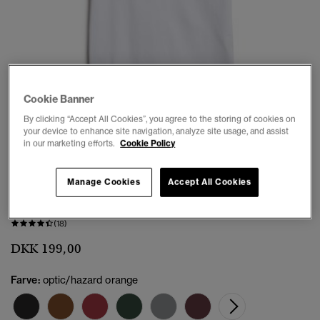
Cookie Banner
1
2
3
4
5
6
By clicking “Accept All Cookies”, you agree to the storing of cookies on
your device to enhance site navigation, analyze site usage, and assist
in our marketing efforts.
Cookie Policy
3 FOR KR.499
Manage Cookies
Accept All Cookies
Essential Logo T-shirt
(18)
DKK 199,00
Farve:
optic/hazard orange