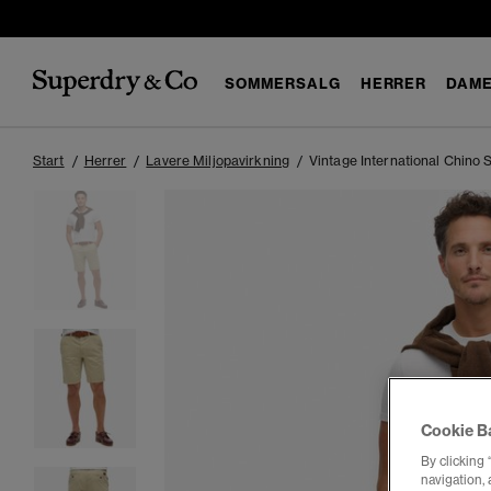
SOMMERSALG
HERRER
DAM
Start
Herrer
Lavere Miljopavirkning
Vintage International Chino 
Cookie B
By clicking 
navigation, 