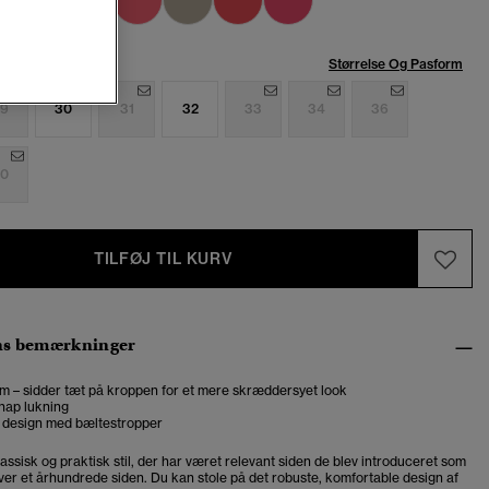
se:
Størrelse Og Pasform
9
30
31
32
33
34
36
0
TILFØJ TIL KURV
ns bemærkninger
m – sidder tæt på kroppen for et mere skræddersyet look
nap lukning
 design med bæltestropper
assisk og praktisk stil, der har været relevant siden de blev introduceret som
over et århundrede siden. Du kan stole på det robuste, komfortable design af