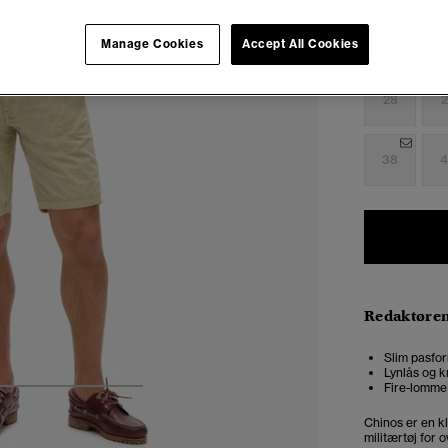
Manage Cookies
Accept All Cookies
Vælg Størrel
28
2
38
4
Redaktøre
Slim pasfor
Lynlås og k
Fire-lomme
4
5
6
7
Chinos er en kl
militærtøj for 