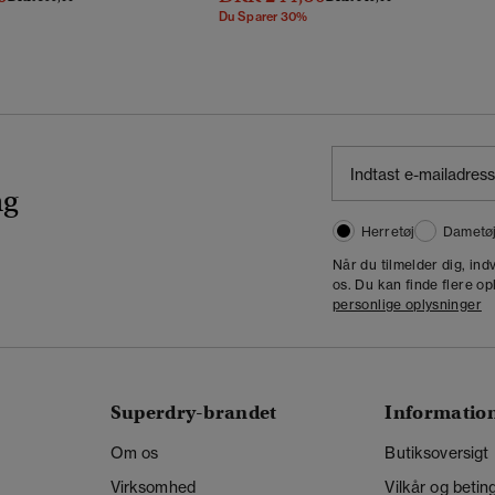
Du Sparer 30%
ng
Herretøj
Dametø
Når du tilmelder dig, in
os. Du kan finde flere op
personlige oplysninger
Superdry-brandet
Informatio
Om os
Butiksoversigt
Virksomhed
Vilkår og betin