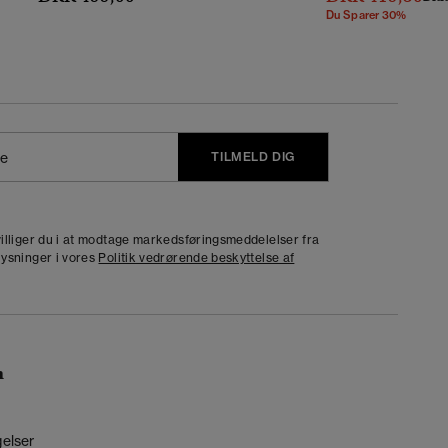
Du Sparer 30%
TILMELD DIG
j
dvilliger du i at modtage markedsføringsmeddelelser fra
lysninger i vores
Politik vedrørende beskyttelse af
n
gelser