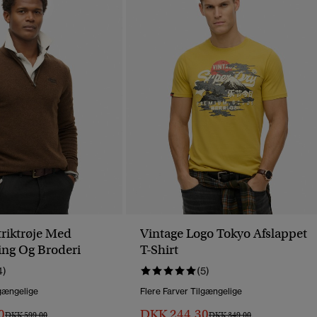
triktrøje Med
Vintage Logo Tokyo Afslappet
ing Og Broderi
T-Shirt
4)
(5)
lgængelige
Flere Farver Tilgængelige
0
DKK 244,30
Pris Nedsat Fra
Til
Pris Nedsat Fra
Til
DKK 599,00
DKK 349,00