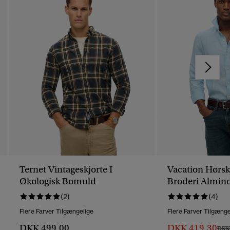
Ternet Vintageskjorte I
Vacation Hørsk
Økologisk Bomuld
Broderi Almind
(2)
(4)
Flere Farver Tilgængelige
Flere Farver Tilgænge
DKK 499,00
DKK 419,30
Pris 
DKK 