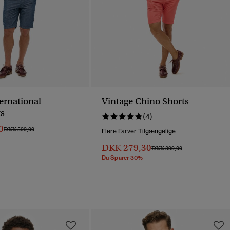
ernational
Vintage Chino Shorts
s
(4)
0
Pris Nedsat Fra
Til
DKK 599,00
Flere Farver Tilgængelige
DKK 279,30
Pris Nedsat Fra
Til
DKK 399,00
Du Sparer 30%