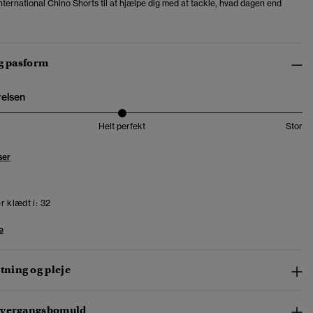
nternational Chino Shorts til at hjælpe dig med at tackle, hvad dagen end
og pasform
relsen
Helt perfekt
Stor
ser
r klædt i:
32
e
ning og pleje
overgangsbomuld