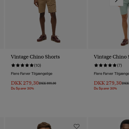
Vintage Chino Shorts
Vintage Chino 
(10)
(7)
Flere Farver Tilgængelige
Flere Farver Tilgænge
DKK 279,30
DKK 279,30
Pris Nedsat Fra
Til
Pris 
DKK 399,00
DKK 
Du Sparer 30%
Du Sparer 30%