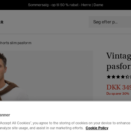
Sommersalg - op til 50 % rabat -
Herre
|
Dame
ER
Shorts slim pasform
Vintag
pasfo
DKK 34
Du sparer 30%
Farve:
chate
anner
“Accept All Cookies”, you agree to the storing of cookies on your device to enhance 
analyze site usage, and assist in our marketing efforts.
Cookie Policy