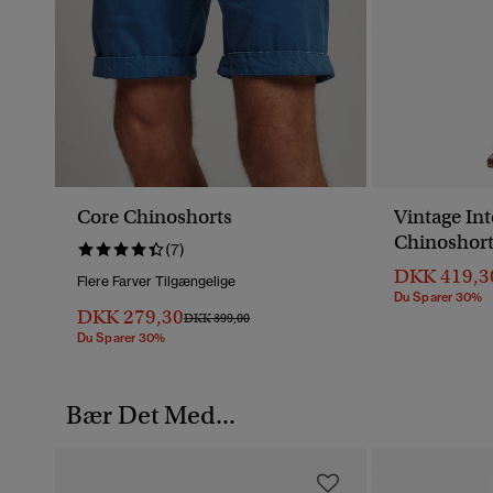
Core Chinoshorts
Vintage Int
Chinoshort
(7)
DKK 419,3
Flere Farver Tilgængelige
Du Sparer 30%
DKK 279,30
Pris Nedsat Fra
Til
DKK 399,00
Du Sparer 30%
Bær Det Med...