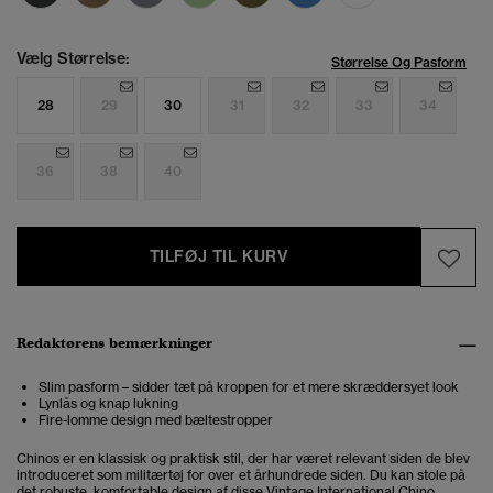
Vælg Størrelse:
Størrelse Og Pasform
28
29
30
31
32
33
34
36
38
40
TILFØJ TIL KURV
Redaktørens bemærkninger
Slim pasform – sidder tæt på kroppen for et mere skræddersyet look
Lynlås og knap lukning
Fire-lomme design med bæltestropper
Chinos er en klassisk og praktisk stil, der har været relevant siden de blev
introduceret som militærtøj for over et århundrede siden. Du kan stole på
det robuste, komfortable design af disse Vintage International Chino