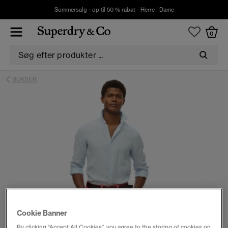
Sommersalg - op til 50 % rabat -
Herre
|
Dame
0
BUKSER
Cookie Banner
By clicking “Accept All Cookies”, you agree to the storing of cookies on