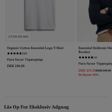
3 FOR KR.499
Organic Cotton Essential Logo T-Shirt
Essential Striktrøje 
Broderi
(56)
(4)
Flere Farver Tilgængelige
Flere Farver Tilgængeli
DKK 199,00
DKK 419,30
Pris Nedsat 
T
DKK 599,00
Du Sparer 30%
Lås Op For Eksklusiv Adgang