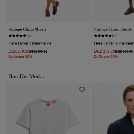
Vintage Chino Shorts
Vintage Chino Shorts
(4)
(10)
Flere Farver Tilgængelige
Flere Farver Tilgængeli
DKK 279,30
DKK 279,30
Pris Nedsat Fra
Til
Pris Nedsat 
T
DKK 399,00
DKK 399,00
Du Sparer 30%
Du Sparer 30%
Bær Det Med...