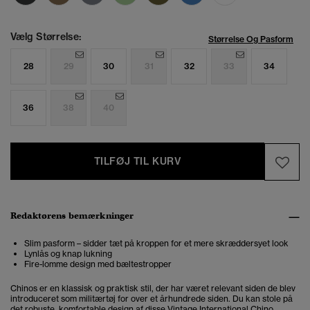
Vælg Størrelse:
Størrelse Og Pasform
28
29
30
31
32
33
34
36
38
40
TILFØJ TIL KURV
Redaktørens bemærkninger
Slim pasform – sidder tæt på kroppen for et mere skræddersyet look
Lynlås og knap lukning
Fire-lomme design med bæltestropper
Chinos er en klassisk og praktisk stil, der har været relevant siden de blev
introduceret som militærtøj for over et århundrede siden. Du kan stole på
det robuste, komfortable design af disse Vintage International Chino