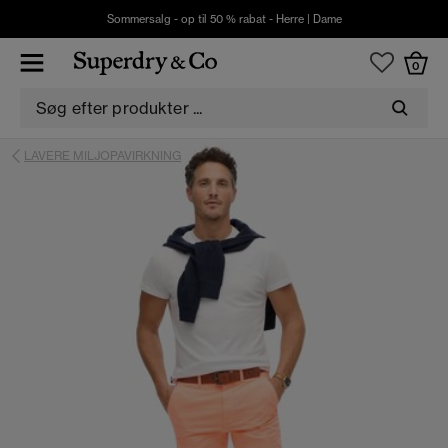
Sommersalg - op til 50 % rabat -
Herre
|
Dame
0
LAVERE MILJOPAVIRKNING