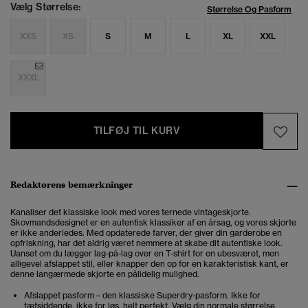
Vælg Størrelse:
Størrelse Og Pasform
XXS
XS
S
M
L
XL
XXL
XXXL
TILFØJ TIL KURV
Redaktørens bemærkninger
Kanaliser det klassiske look med vores ternede vintageskjorte.
Skovmandsdesignet er en autentisk klassiker af en årsag, og vores skjorte
er ikke anderledes. Med opdaterede farver, der giver din garderobe en
opfriskning, har det aldrig været nemmere at skabe dit autentiske look.
Uanset om du lægger lag-på-lag over en T-shirt for en ubesværet, men
alligevel afslappet stil, eller knapper den op for en karakteristisk kant, er
denne langærmede skjorte en pålidelig mulighed.
Afslappet pasform – den klassiske Superdry-pasform. Ikke for
tætsiddende, ikke for løs, helt perfekt. Vælg din normale størrelse