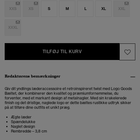
XXS
XS
S
M
L
XL
XXL
XXXL
TILFØJ TIL KURV
Redaktørens bemærkninger
Giv dit yndlings læderaccessoire et retroinspireret twist med Logo Goods
Bæltet, der kombinerer den kvalitet og præmiumfornemmelse, du
forventer, med et markant design af metalnagler. Med sin krakelerede
finish og det dristige, naglede logo er dette bæltes rustikke udtryk sikker
på at tilføre dine outfits et unikt præg.
Ægte læder
Spændelukke
Naglet design
Rembredde – 3,8 cm