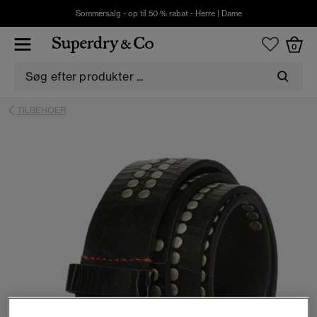
Sommersalg - op til 50 % rabat -
Herre
|
Dame
0
TILBEHOER