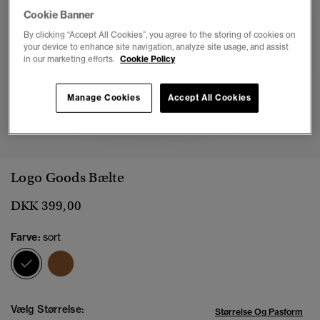
Cookie Banner
By clicking “Accept All Cookies”, you agree to the storing of cookies on
your device to enhance site navigation, analyze site usage, and assist
in our marketing efforts.
Cookie Policy
Manage Cookies
Accept All Cookies
1
2
3
Logo Goods Bælte
DKK 399,00
Farve:
sort
valgt
Vælg Størrelse:
Størrelse Og Pasform