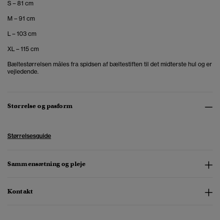
S – 81 cm
M – 91 cm
L – 103 cm
XL – 115 cm
Bæltestørrelsen måles fra spidsen af bæltestiften til det midterste hul og er
vejledende.
Størrelse og pasform
Størrelsesguide
Sammensætning og pleje
Kontakt