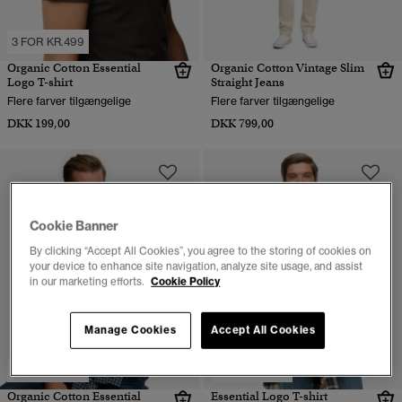
3 FOR KR.499
Organic Cotton Essential
Organic Cotton Vintage Slim
Logo T-shirt
Straight Jeans
Flere farver tilgængelige
Flere farver tilgængelige
DKK 199,00
DKK 799,00
Cookie Banner
By clicking “Accept All Cookies”, you agree to the storing of cookies on
your device to enhance site navigation, analyze site usage, and assist
in our marketing efforts.
Cookie Policy
Manage Cookies
Accept All Cookies
3 FOR KR.499
3 FOR KR.499
Organic Cotton Essential
Essential Logo T-shirt