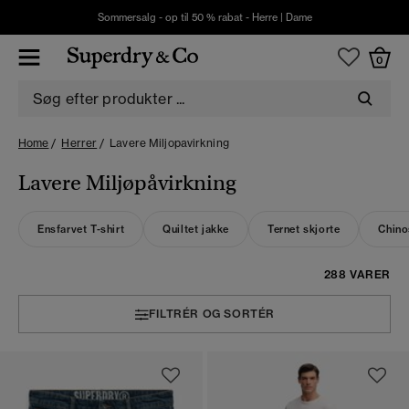
Sommersalg - op til 50 % rabat -
Herre
|
Dame
0
Home
Herrer
Lavere Miljopavirkning
Lavere Miljøpåvirkning
Ensfarvet T-shirt
Quiltet jakke
Ternet skjorte
Chino
288 VARER
FILTRÉR OG SORTÉR