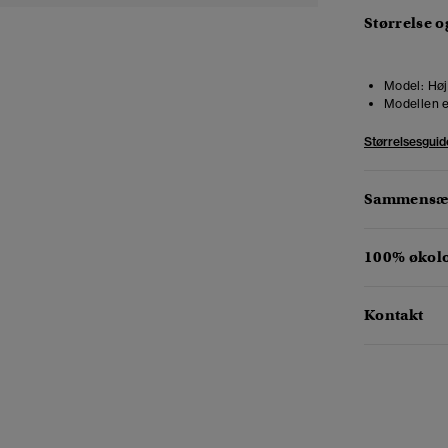
Størrelse 
Model:
Høj
Modellen e
Størrelsesguid
Sammensæt
100% økol
Kontakt