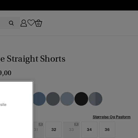
0
e Straight Shorts
9,00
ama dark blue
valgt
site
se:
Størrelse Og Pasform
9
30
31
32
33
34
36