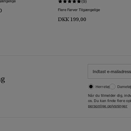
lgængelige
(9)
0
Flere Farver Tilgængelige
DKK 199,00
ng
Herretøj
Dametø
Når du tilmelder dig, in
os. Du kan finde flere op
personlige oplysninger