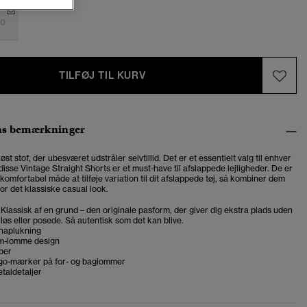
0
TILFØJ TIL KURV
ns bemærkninger
øst stof, der ubesværet udstråler selvtillid. Det er et essentielt valg til enhver
isse Vintage Straight Shorts er et must-have til afslappede lejligheder. De er
 komfortabel måde at tilføje variation til dit afslappede tøj, så kombiner dem
for det klassiske casual look.
t. Klassisk af en grund – den originale pasform, der giver dig ekstra plads uden
 løs eller posede. Så autentisk som det kan blive.
knaplukning
em-lomme design
per
ogo-mærker på for- og baglommer
taldetaljer