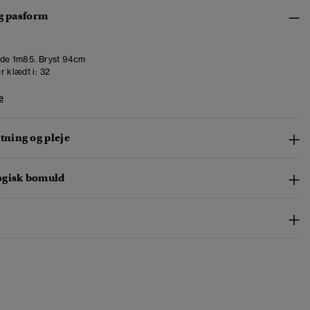
og pasform
de 1m85. Bryst 94cm
r klædt i:
32
e
ning og pleje
ogisk bomuld