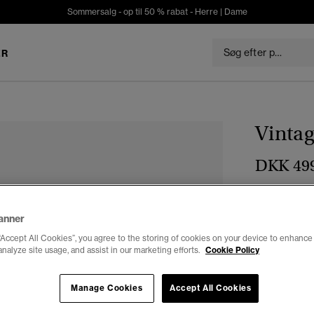
Sommersalg - op til 50 % rabat -
Herre
|
Dame
ER
Vintag
DKK 49
Farve:
yokoh
anner
“Accept All Cookies”, you agree to the storing of cookies on your device to enhance 
analyze site usage, and assist in our marketing efforts.
Cookie Policy
Vælg Størrel
Manage Cookies
Accept All Cookies
28
2