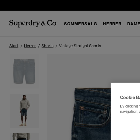
SOMMERSALG
HERRER
DAM
Start
Herrer
Shorts
Vintage Straight Shorts
Cookie B
By clicking 
navigation, 