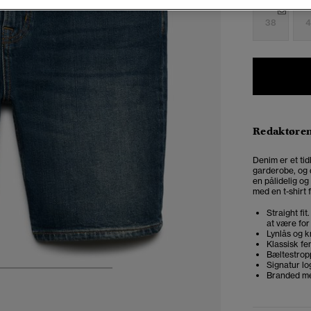
38
4
Redaktøre
Denim er et tidl
garderobe, og d
en pålidelig og
med en t-shirt 
Straight fi
at være for
Lynlås og 
Klassisk f
Bæltestrop
Signatur l
5
6
7
8
Branded me