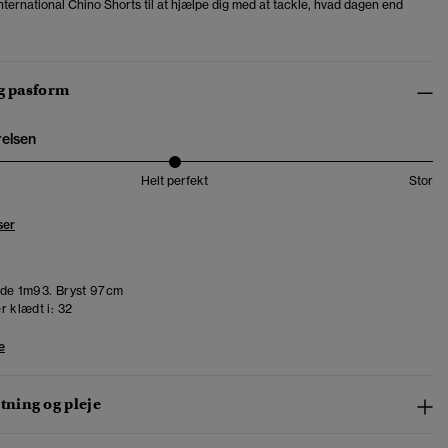
nternational Chino Shorts til at hjælpe dig med at tackle, hvad dagen end
og pasform
relsen
Helt perfekt
Stor
ser
de 1m93. Bryst 97cm
r klædt i:
32
e
ning og pleje