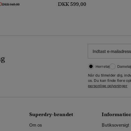
0
DKK 599,00
Pris Nedsat Fra
Til
DKK 349,00
ng
Herretøj
Dametø
Når du tilmelder dig, in
os. Du kan finde flere op
personlige oplysninger
Superdry-brandet
Informatio
Om os
Butiksoversigt