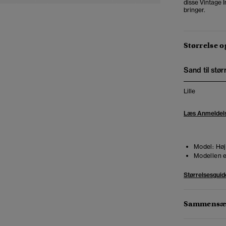
disse Vintage I
bringer.
Størrelse 
Sand til stør
Lille
Læs Anmeldel
Model:
Høj
Modellen e
Størrelsesguid
Sammensæt