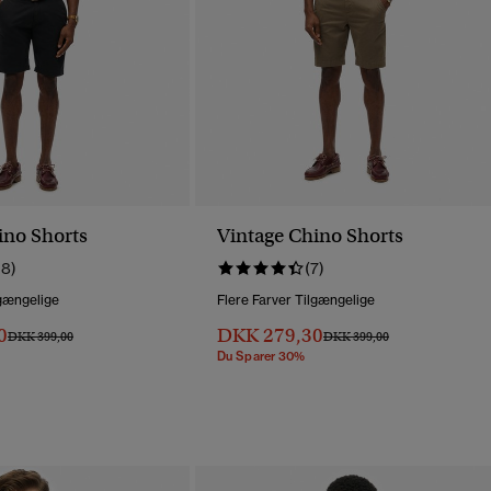
ino Shorts
Vintage Chino Shorts
18)
(7)
lgængelige
Flere Farver Tilgængelige
0
DKK 279,30
Pris Nedsat Fra
Til
Pris Nedsat Fra
Til
DKK 399,00
DKK 399,00
Du Sparer 30%