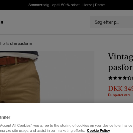
Sommersalg - op til 50 % rabat -
Herre
|
Dame
ER
Shorts slim pasform
Vintag
pasfo
DKK 34
Du sparer 30%
Farve:
ameri
anner
“Accept All Cookies”, you agree to the storing of cookies on your device to enhance 
analyze site usage, and assist in our marketing efforts.
Cookie Policy