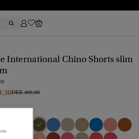
0
e International Chino Shorts slim
rm
(5)
9,30
Pris nedsat fra
til
DKK 499,00
can beige
valgt
site