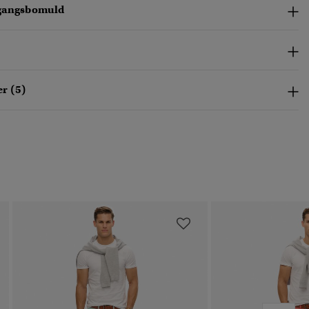
gangsbomuld
r (5)