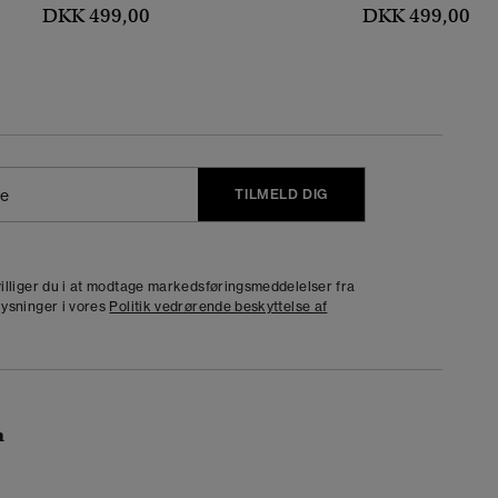
DKK 499,00
DKK 499,00
TILMELD DIG
j
dvilliger du i at modtage markedsføringsmeddelelser fra
lysninger i vores
Politik vedrørende beskyttelse af
n