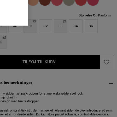
se:
Størrelse Og Pasform
9
30
31
32
33
34
36
0
TILFØJ TIL KURV
ns bemærkninger
m – sidder tæt på kroppen for et mere skræddersyet look
nap lukning
 design med bæltestropper
assisk og praktisk stil, der har været relevant siden de blev introduceret som
over et århundrede siden. Du kan stole på det robuste, komfortable design af