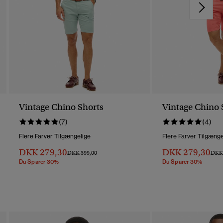
Vintage Chino Shorts
Vintage Chino 
(7)
(4)
Flere Farver Tilgængelige
Flere Farver Tilgænge
DKK 279,30
DKK 279,30
Pris Nedsat Fra
Til
Pris 
DKK 399,00
DKK 
Du Sparer 30%
Du Sparer 30%