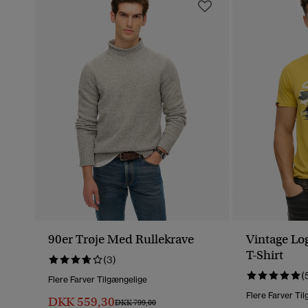
90er Trøje Med Rullekrave
Vintage Lo
T-Shirt
(3)
(
Flere Farver Tilgængelige
Flere Farver Ti
DKK 559,30
Pris Nedsat Fra
Til
DKK 799,00