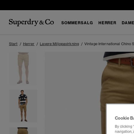
SOMMERSALG
HERRER
DAM
Start
Herrer
Lavere Miljopavirkning
Vintage International Chino 
Cookie B
By clicking 
navigation, 