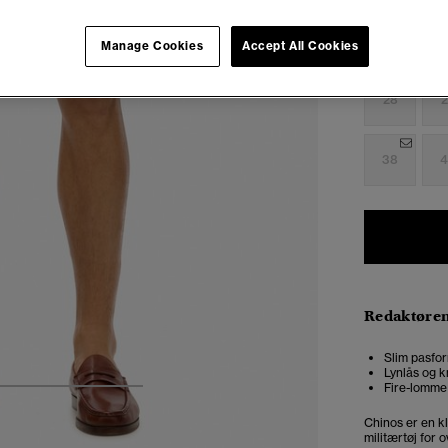
Manage Cookies
Accept All Cookies
Vælg Størrel
28
2
38
4
Redaktøre
Slim pasfor
Lynlås og k
Fire-lomme
4
5
6
7
Chinos er en kl
militærtøj for 