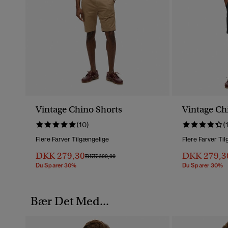
Vintage Chino Shorts
Vintage Ch
(10)
(
Flere Farver Tilgængelige
Flere Farver Ti
DKK 279,30
DKK 279,3
Pris Nedsat Fra
Til
DKK 399,00
Du Sparer 30%
Du Sparer 30%
Bær Det Med...