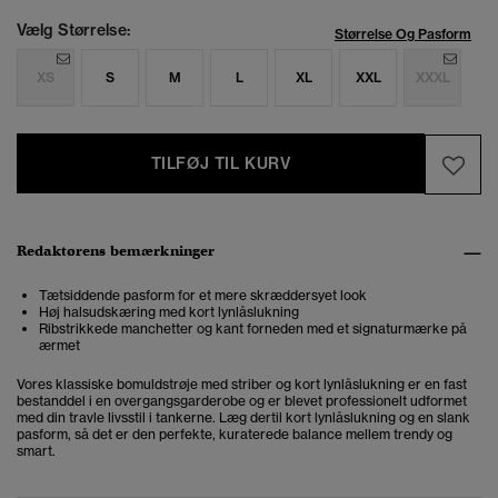
Vælg Størrelse:
Størrelse Og Pasform
XS
S
M
L
XL
XXL
XXXL
TILFØJ TIL KURV
Redaktørens bemærkninger
Tætsiddende pasform for et mere skræddersyet look
Høj halsudskæring med kort lynlåslukning
Ribstrikkede manchetter og kant forneden med et signaturmærke på
ærmet
Vores klassiske bomuldstrøje med striber og kort lynlåslukning er en fast
bestanddel i en overgangsgarderobe og er blevet professionelt udformet
med din travle livsstil i tankerne. Læg dertil kort lynlåslukning og en slank
pasform, så det er den perfekte, kuraterede balance mellem trendy og
smart.