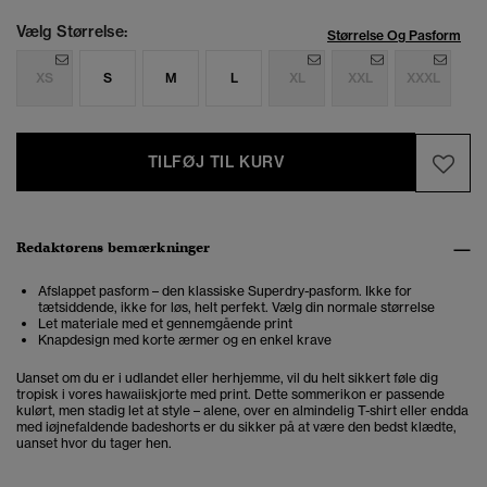
Vælg Størrelse:
Størrelse Og Pasform
XS
S
M
L
XL
XXL
XXXL
TILFØJ TIL KURV
Redaktørens bemærkninger
Afslappet pasform – den klassiske Superdry-pasform. Ikke for
tætsiddende, ikke for løs, helt perfekt. Vælg din normale størrelse
Let materiale med et gennemgående print
Knapdesign med korte ærmer og en enkel krave
Uanset om du er i udlandet eller herhjemme, vil du helt sikkert føle dig
tropisk i vores hawaiiskjorte med print. Dette sommerikon er passende
kulørt, men stadig let at style – alene, over en almindelig T-shirt eller endda
med iøjnefaldende badeshorts er du sikker på at være den bedst klædte,
uanset hvor du tager hen.