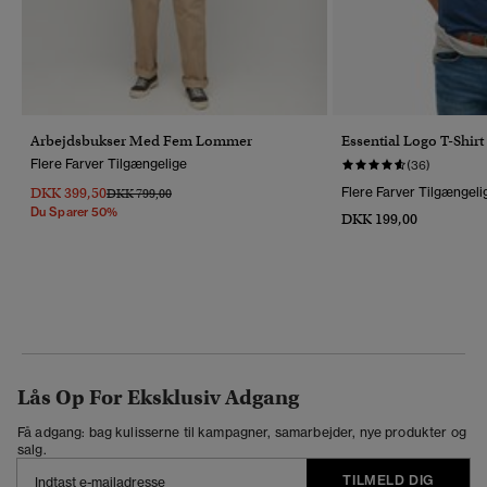
Arbejdsbukser Med Fem Lommer
Essential Logo T-Shirt
Flere Farver Tilgængelige
(36)
DKK 399,50
Flere Farver Tilgængeli
Pris Nedsat Fra
Til
DKK 799,00
Du Sparer 50%
DKK 199,00
Lås Op For Eksklusiv Adgang
Få adgang: bag kulisserne til kampagner, samarbejder, nye produkter og
salg.
TILMELD DIG