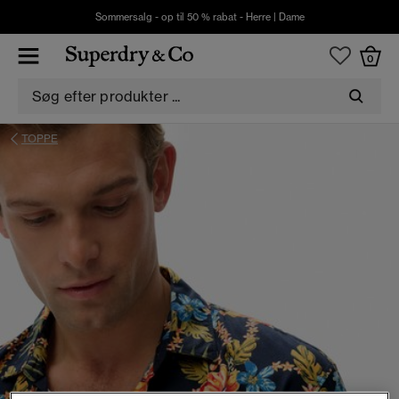
Sommersalg - op til 50 % rabat -
Herre
|
Dame
0
TOPPE