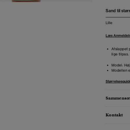
Sand til stør
Lille
Læs Anmeldel
Afslappet 
lige tilpas
Model:
Høj
Modellen e
Størrelsesguid
Sammensæt
Kontakt