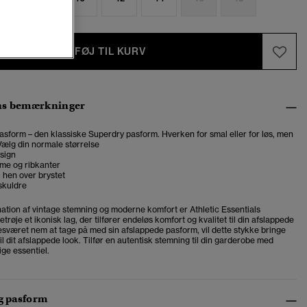
TILFØJ TIL KURV
ns bemærkninger
asform – den klassiske Superdry pasform. Hverken for smal eller for løs, men
. Vælg din normale størrelse
sign
mme og ribkanter
k hen over brystet
skuldre
ation af vintage stemning og moderne komfort er
Athletic Essentials
trøje et ikonisk lag, der tilfører endeløs komfort og kvalitet til din afslappede
sværet nem at tage på med sin afslappede pasform, vil dette stykke bringe
til dit afslappede look. Tilfør en autentisk stemning til din garderobe med
ge essentiel.
og pasform