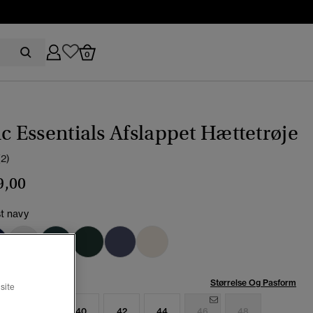
0
ic Essentials Afslappet Hættetrøje
(2)
9,00
st navy
t
se:
Størrelse Og Pasform
site
6
38
40
42
44
46
48