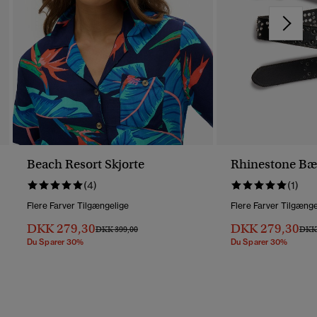
Beach Resort Skjorte
Rhinestone Bæ
(4)
(1)
Flere Farver Tilgængelige
Flere Farver Tilgænge
DKK 279,30
DKK 279,30
Pris Nedsat Fra
Til
Pris 
DKK 399,00
DKK 
Du Sparer 30%
Du Sparer 30%