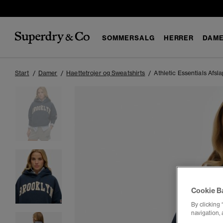
SOMMERSALG
HERRER
DAM
Start
Damer
Haettetrojer og Sweatshirts
Athletic Essentials Afsl
Cookie B
By clicking 
navigation, 