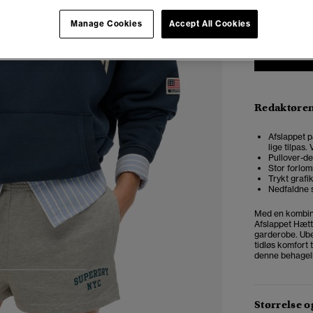
Manage Cookies
Accept All Cookies
Redaktøre
Afslappet p
lige tilpas
Pullover-de
Stor forlo
Trykt grafi
Nedfaldne 
Med en kombin
Afslappet Hætte
garderobe.
Ube
tidløs komfort 
denne behageli
4
5
6
Størrelse 