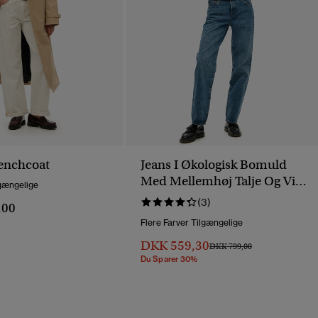
renchcoat
Jeans I Økologisk Bomuld
Med Mellemhøj Talje Og Vide
lgængelige
Ben
(3)
,00
Flere Farver Tilgængelige
DKK 559,30
Pris Nedsat Fra
Til
DKK 799,00
Du Sparer 30%