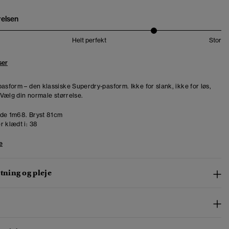
relsen
Helt perfekt
Stor
ser
pasform – den klassiske Superdry-pasform. Ikke for slank, ikke for løs,
. Vælg din normale størrelse.
de 1m68. Bryst 81cm
r klædt i:
38
e
ning og pleje