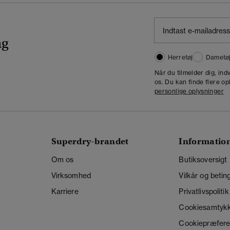
ng
Herretøj
Dametø
Når du tilmelder dig, in
os. Du kan finde flere op
personlige oplysninger
Superdry-brandet
Informatio
Om os
Butiksoversigt
Virksomhed
Vilkår og betin
Karriere
Privatlivspolitik
Cookiesamtyk
Cookiepræfere