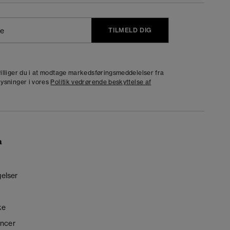
TILMELD DIG
j
dvilliger du i at modtage markedsføringsmeddelelser fra
lysninger i vores
Politik vedrørende beskyttelse af
n
gelser
ke
ncer