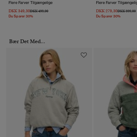
Flere Farver Tilgængelige
Flere Farver Tilgængeli
DKK 349,30
DKK 279,30
Pris Nedsat Fra
Til
Pris Nedsat 
T
DKK 499,00
DKK 399,00
Du Sparer 30%
Du Sparer 30%
Bær Det Med...