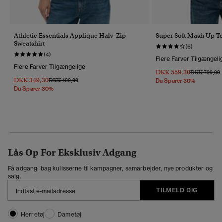
Athletic Essentials Applique Halv-Zip
Super Soft Mash Up T
Sweatshirt
(6)
(4)
Flere Farver Tilgængeli
Flere Farver Tilgængelige
DKK 559,30
Pris Nedsat 
T
DKK 799,00
DKK 349,30
Pris Nedsat Fra
Til
DKK 499,00
Du Sparer 30%
Du Sparer 30%
Lås Op For Eksklusiv Adgang
Få adgang: bag kulisserne til kampagner, samarbejder, nye produkter og
salg.
TILMELD DIG
Herretøj
Dametøj