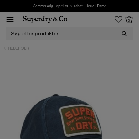
Sommersalg - op til 50 % rabat -
Herre
|
Dame
0
TILBEHOER