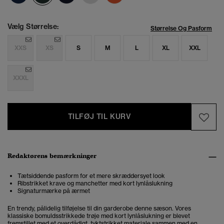
Vælg Størrelse:
Størrelse Og Pasform
XXS
XS
S
M
L
XL
XXL
XXXL
TILFØJ TIL KURV
Redaktørens bemærkninger
Tætsiddende pasform for et mere skræddersyet look
Ribstrikket krave og manchetter med kort lynlåslukning
Signaturmærke på ærmet
En trendy, pålidelig tilføjelse til din garderobe denne sæson. Vores
klassiske bomuldsstrikkede trøje med kort lynlåslukning er blevet
fremstillet med et overdådigt, tyktstrikket materiale sammen med en