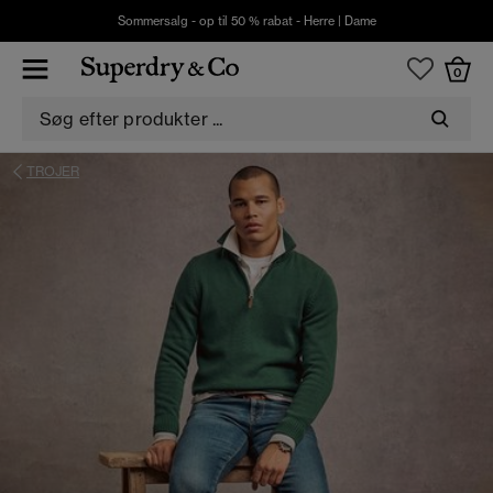
Sommersalg - op til 50 % rabat -
Herre
|
Dame
0
TROJER