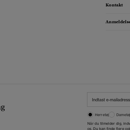
Kontakt
Anmeldelse
ng
Herretøj
Dametø
Når du tilmelder dig, in
os. Du kan finde flere op