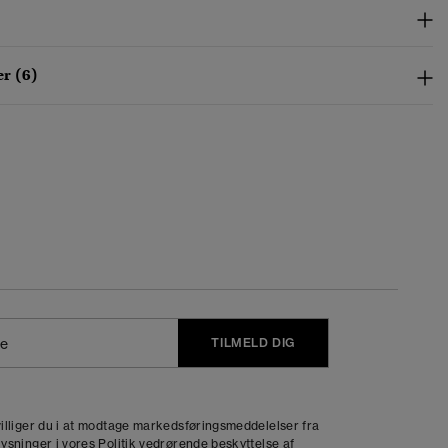
r (6)
TILMELD DIG
j
dvilliger du i at modtage markedsføringsmeddelelser fra
lysninger i vores
Politik vedrørende beskyttelse af