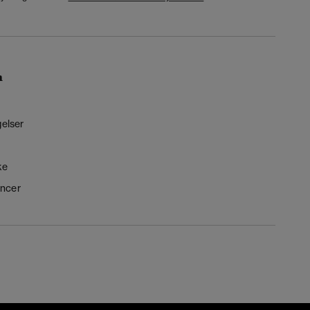
n
gelser
ke
ncer