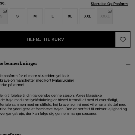
se:
Størrelse Og Pasform
S
S
M
L
XL
XXL
XXXL
TILFØJ TIL KURV
ns bemærkninger
e pasform for et mere skræddersyet look
 krave og manchetter med kort lynlåslukning
ærke på ærmet
delig tilføjelse til din garderobe denne sæson. Vores klassiske
e trøje med kort lynlåslukning er blevet fremstillet med et overdådigt,
teriale sammen med en stilfuld, høj krave, som vi med vilje har afsluttet med
ribe for yderligere at fremhæve trøjen. Den er perfekt til enhver lejlighed og
 overgangstrøje, der kan følge dig gennem mange sæsoner.
og pasform