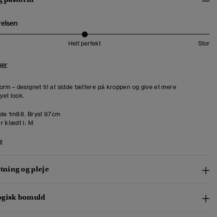
relsen
Helt perfekt
Stor
ser
orm – designet til at sidde tættere på kroppen og give et mere
et look.
de 1m88. Bryst 97cm
r klædt i:
M
e
ning og pleje
ogisk bomuld