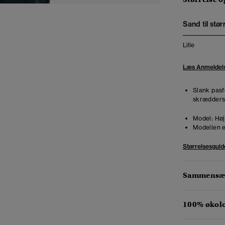
Sand til stør
Lille
Læs Anmeldel
Slank pasf
skræddersy
Model:
Høj
Modellen e
Størrelsesguid
Sammensæt
100% økol