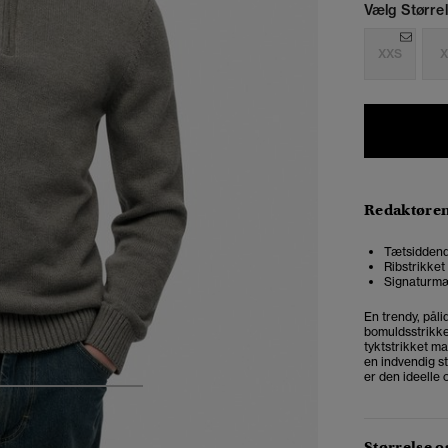
Vælg Størrel
XXS
X
Redaktøre
Tætsiddend
Ribstrikket
Signaturm
En trendy, påli
bomuldsstrikked
tyktstrikket ma
en indvendig st
er den ideelle
4
5
6
7
Størrelse 