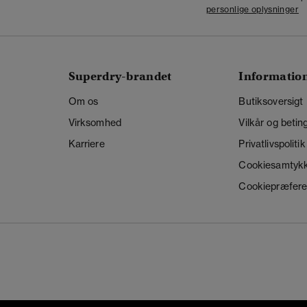
personlige oplysninger
Superdry-brandet
Informatio
Om os
Butiksoversigt
Virksomhed
Vilkår og betin
Karriere
Privatlivspolitik
Cookiesamtyk
Cookiepræfere