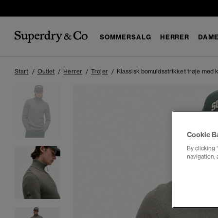
SOMMERSALG
HERRER
DAM
Start
Outlet
Herrer
Trojer
Klassisk bomuldsstrikket trøje med k
Cookie B
By clicking 
navigation, 