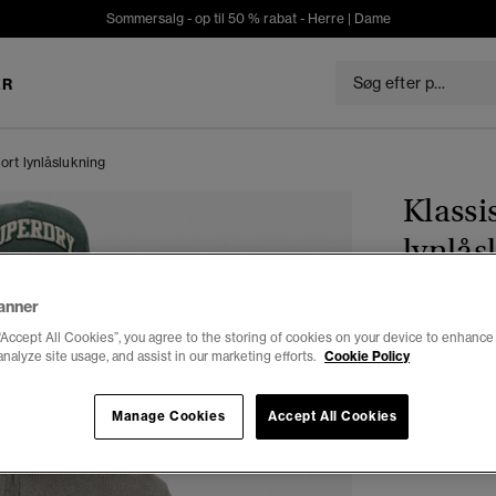
Sommersalg - op til 50 % rabat -
Herre
|
Dame
ER
ort lynlåslukning
Klassi
lynlås
anner
DKK 48
“Accept All Cookies”, you agree to the storing of cookies on your device to enhance 
Du sparer 30%
analyze site usage, and assist in our marketing efforts.
Cookie Policy
Farve:
grey 
Manage Cookies
Accept All Cookies