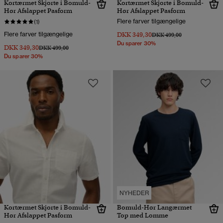
Kortærmet Skjorte i Bomuld-
Kortærmet Skjorte i Bomuld-
Hør Afslappet Pasform
Hør Afslappet Pasform
Flere farver tilgængelige
(1)
Flere farver tilgængelige
DKK 349,30
Pris nedsat fra
til
DKK 499,00
Du sparer 30%
DKK 349,30
Pris nedsat fra
til
DKK 499,00
Du sparer 30%
NYHEDER
Kortærmet Skjorte i Bomuld-
Bomuld-Hør Langærmet
Hør Afslappet Pasform
Top med Lomme