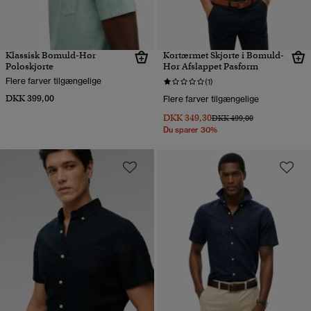
Klassisk Bomuld-Hør
Kortærmet Skjorte i Bomuld-
Poloskjorte
Hør Afslappet Pasform
Flere farver tilgængelige
(1)
DKK 399,00
Flere farver tilgængelige
DKK 349,30
Pris nedsat fra
til
DKK 499,00
Du sparer 30%