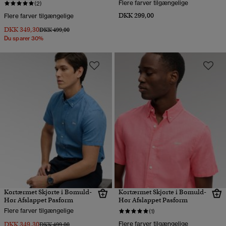
Flere farver tilgængelige
(2)
DKK 299,00
Flere farver tilgængelige
DKK 349,30
Pris nedsat fra
til
DKK 499,00
Du sparer 30%
Kortærmet Skjorte i Bomuld-
Kortærmet Skjorte i Bomuld-
Hør Afslappet Pasform
Hør Afslappet Pasform
Flere farver tilgængelige
(1)
DKK 349,30
Flere farver tilgængelige
Pris nedsat fra
til
DKK 499,00