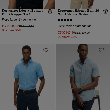
Kortærmet Skjorte i Bomuld-
Kortærmet Skjorte i Bomuld-
Hør Afslappet Pasform
Hør Afslappet Pasform
Flere farver tilgængelige
(1)
DKK 349,30
Flere farver tilgængelige
Pris nedsat fra
til
DKK 499,00
Du sparer 30%
DKK 349,30
Pris nedsat fra
til
DKK 499,00
Du sparer 30%