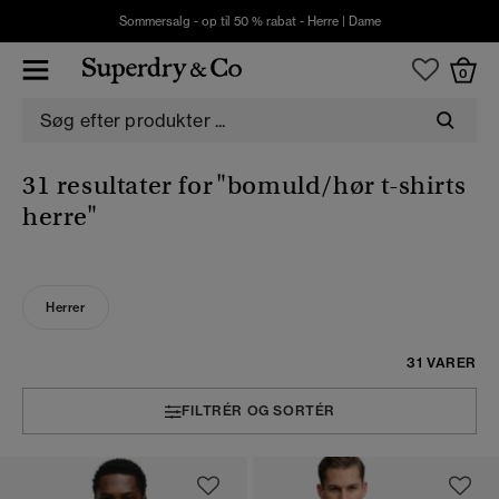
Sommersalg - op til 50 % rabat -
Herre
|
Dame
0
31 resultater for
"bomuld/hør t-shirts
herre"
Herrer
31 VARER
FILTRÉR OG SORTÉR