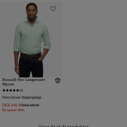
Bomuld-Hør Langærmet
Skjorte
(5)
Flere farver tilgængelige
DKK 349,30
Pris nedsat fra
til
DKK 499,00
Du sparer 30%