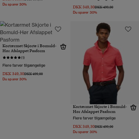
Du sparer 30%
DKK 349,30
Pris nedsat fra
til
DKK 499,00
Du sparer 30%
Kortærmet Skjorte i Bomuld-
Hør Afslappet Pasform
(1)
Flere farver tilgængelige
DKK 349,30
Pris nedsat fra
til
DKK 499,00
Du sparer 30%
Kortærmet Skjorte i Bomuld-
Hør Afslappet Pasform
Flere farver tilgængelige
DKK 349,30
Pris nedsat fra
til
DKK 499,00
Du sparer 30%