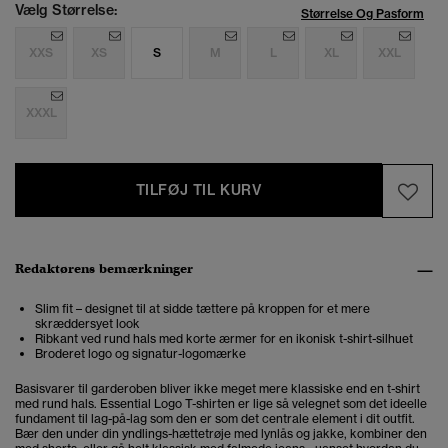
Vælg Størrelse:
Størrelse Og Pasform
XXS
XS
S
M
L
XL
XXL
XXXL
TILFØJ TIL KURV
Redaktørens bemærkninger
Slim fit – designet til at sidde tættere på kroppen for et mere
skræddersyet look
Ribkant ved rund hals med korte ærmer for en ikonisk t-shirt-silhuet
Broderet logo og signatur-logomærke
Basisvarer til garderoben bliver ikke meget mere klassiske end en t-shirt
med rund hals. Essential Logo T-shirten er lige så velegnet som det ideelle
fundament til lag-på-lag som den er som det centrale element i dit outfit.
Bær den under din yndlings-hættetrøje med lynlås og jakke, kombiner den