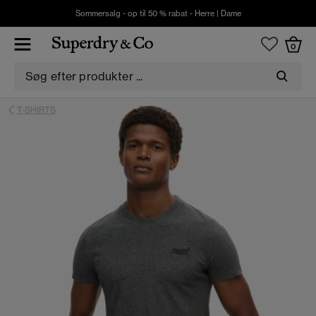
Sommersalg - op til 50 % rabat -
Herre
|
Dame
0
T-SHIRTS