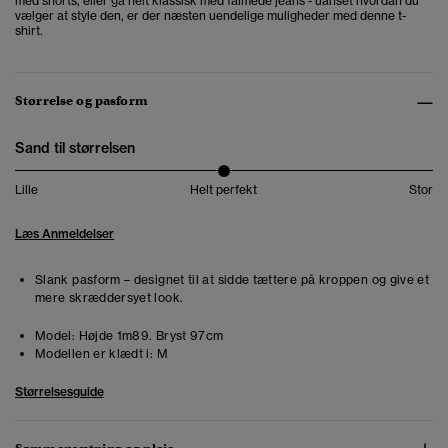
med shorts, eller gå helt klassisk med falmede jeans - uanset hvordan du
vælger at style den, er der næsten uendelige muligheder med denne t-
shirt.
Størrelse og pasform
Sand til størrelsen
Lille
Helt perfekt
Stor
Læs Anmeldelser
Slank pasform – designet til at sidde tættere på kroppen og give et
mere skræddersyet look.
Model:
Højde 1m89. Bryst 97cm
Modellen er klædt i:
M
Størrelsesguide