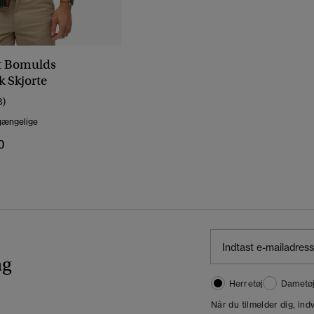
 Bomulds
 Skjorte
8)
lgængelige
0
ng
Herretøj
Dametø
Når du tilmelder dig, in