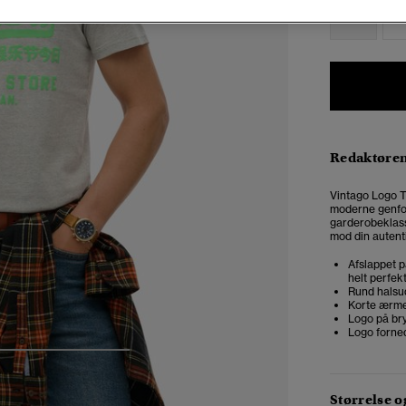
XS
Redaktøre
Vintago Logo T
moderne genfor
garderobeklassi
mod din autentis
Afslappet p
helt perfek
Rund halsu
Korte ærm
Logo på bry
Logo forne
4
5
6
7
Størrelse 