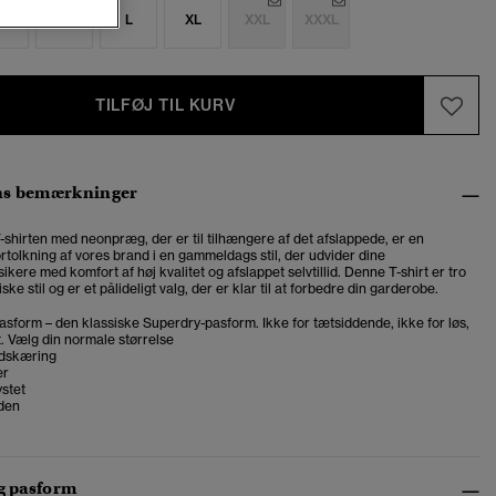
S
M
L
XL
XXL
XXXL
TILFØJ TIL KURV
ns bemærkninger
-shirten med neonpræg, der er til tilhængere af det afslappede, er en
tolkning af vores brand i en gammeldags stil, der udvider dine
kere med komfort af høj kvalitet og afslappet selvtillid. Denne T-shirt er tro
ke stil og er et pålideligt valg, der er klar til at forbedre din garderobe.
asform – den klassiske Superdry-pasform. Ikke for tætsiddende, ikke for løs,
t. Vælg din normale størrelse
dskæring
er
stet
den
og pasform