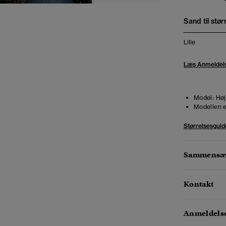
Sand til stør
Lille
Læs Anmeldel
Model:
Høj
Modellen e
Størrelsesguid
Sammensæt
Kontakt
Anmeldelse