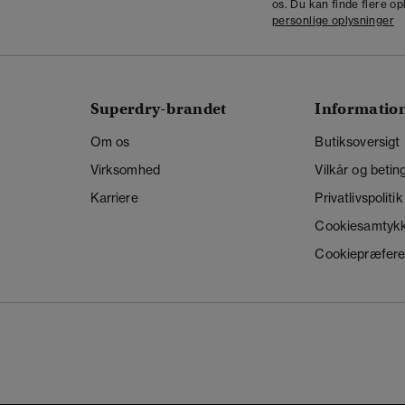
os. Du kan finde flere op
personlige oplysninger
Superdry-brandet
Informatio
Om os
Butiksoversigt
Virksomhed
Vilkår og betin
Karriere
Privatlivspolitik
Cookiesamtyk
Cookiepræfere