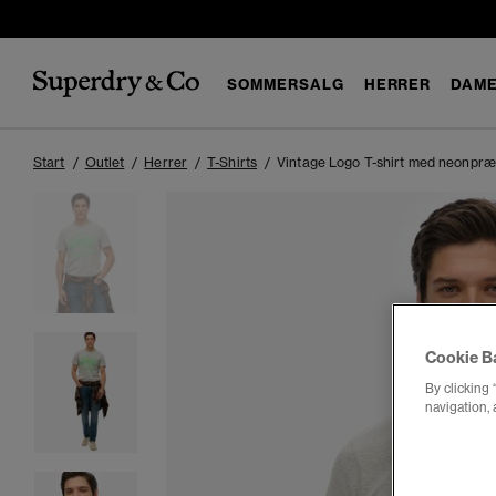
SOMMERSALG
HERRER
DAM
Start
Outlet
Herrer
T-Shirts
Vintage Logo T-shirt med neonpr
Cookie B
By clicking 
navigation, 