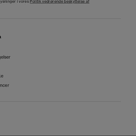
lysninger i vores
Politik vedrørende beskyttelse af
n
gelser
ke
ncer