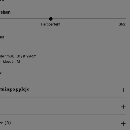
relsen
Helt perfekt
Stor
ser
de 1m88. Bryst 99cm
r klædt i:
M
e
ning og pleje
r (2)