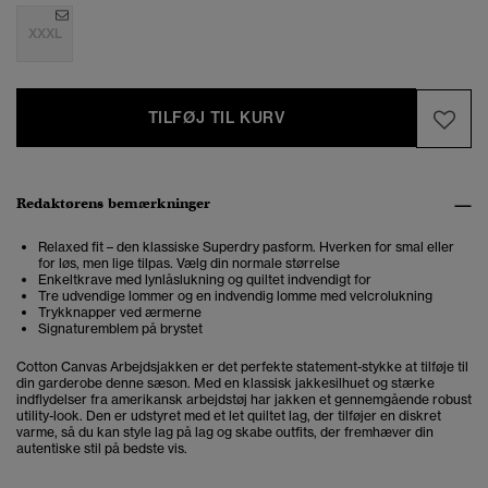
XXXL
TILFØJ TIL KURV
Redaktørens bemærkninger
Relaxed fit – den klassiske Superdry pasform. Hverken for smal eller
for løs, men lige tilpas. Vælg din normale størrelse
Enkeltkrave med lynlåslukning og quiltet indvendigt for
Tre udvendige lommer og en indvendig lomme med velcrolukning
Trykknapper ved ærmerne
Signaturemblem på brystet
Cotton Canvas Arbejdsjakken er det perfekte statement-stykke at tilføje til
din garderobe denne sæson. Med en klassisk jakkesilhuet og stærke
indflydelser fra amerikansk arbejdstøj har jakken et gennemgående robust
utility-look. Den er udstyret med et let quiltet lag, der tilføjer en diskret
varme, så du kan style lag på lag og skabe outfits, der fremhæver din
autentiske stil på bedste vis.