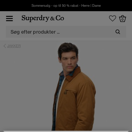
Sommersalg - op til 50 % rabat -
Herre
|
Dame
0
JAKKER