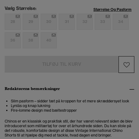
Vælg Størrelse:
Størrelse Og Pasform
28
29
30
31
32
33
34
36
38
40
TILFØJ TIL KURV
Redaktørens bemærkninger
Slim pasform – sidder tæt på kroppen for et mere skræddersyet look
Lynlås og knap lukning
Fire-lomme design med bæltestropper
Chinos er en klassisk og praktisk stil, der har været relevant siden de blev
introduceret som militærtøj for over et århundrede siden. Du kan stole på
det robuste, komfortable design af disse Vintage International Chino
Shorts til at hjælpe dig med at tackle, hvad dagen end bringer.