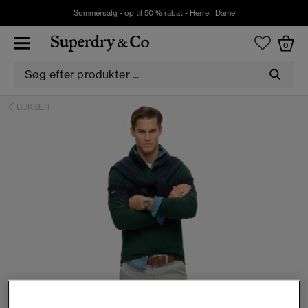
Sommersalg - op til 50 % rabat -
Herre
|
Dame
0
BUKSER