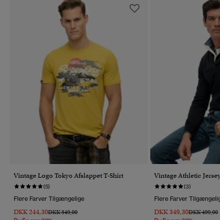
Vintage Logo Tokyo Afslappet T-Shirt
Vintage Athletic Jerse
(5)
(3)
Flere Farver Tilgængelige
Flere Farver Tilgængeli
DKK 244,30
DKK 349,30
Pris Nedsat Fra
Til
Pris Nedsat 
T
DKK 349,00
DKK 499,00