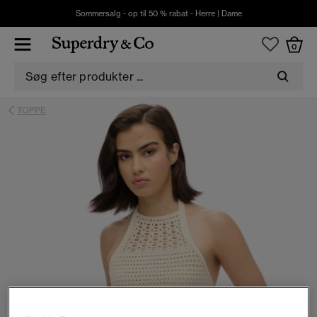
Sommersalg - op til 50 % rabat -
Herre
|
Dame
0
TOPPE