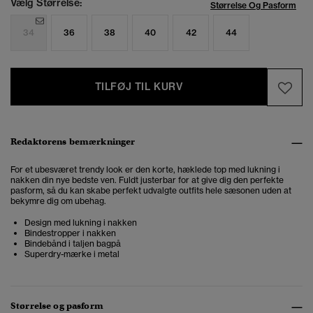
Vælg Størrelse:
Størrelse Og Pasform
34
36
38
40
42
44
TILFØJ TIL KURV
Redaktørens bemærkninger
For et ubesværet trendy look er den korte, hæklede top med lukning i
nakken din nye bedste ven. Fuldt justerbar for at give dig den perfekte
pasform, så du kan skabe perfekt udvalgte outfits hele sæsonen uden at
bekymre dig om ubehag.
Design med lukning i nakken
Bindestropper i nakken
Bindebånd i taljen bagpå
Superdry-mærke i metal
Størrelse og pasform