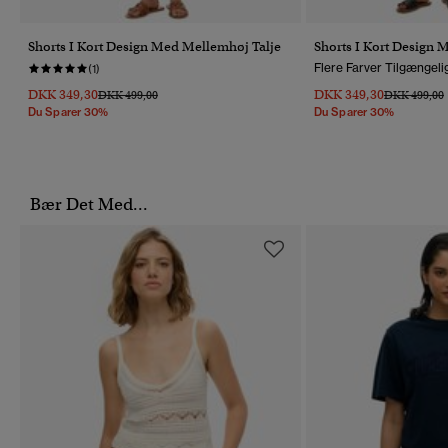
Shorts I Kort Design Med Mellemhøj Talje
Shorts I Kort Design 
Flere Farver Tilgængeli
(1)
DKK 349,30
DKK 349,30
Pris Nedsat Fra
Til
Pris Nedsat 
T
DKK 499,00
DKK 499,00
Du Sparer 30%
Du Sparer 30%
Bær Det Med...