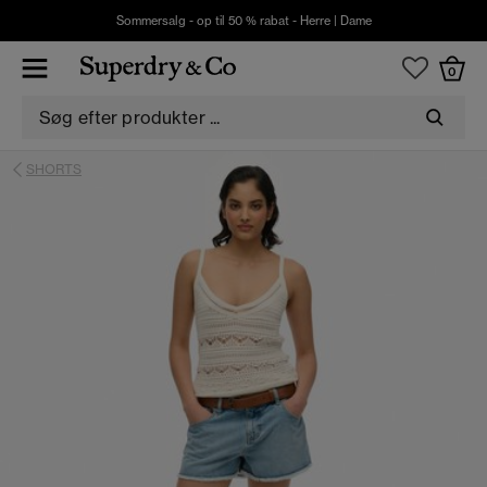
Sommersalg - op til 50 % rabat -
Herre
|
Dame
0
SHORTS