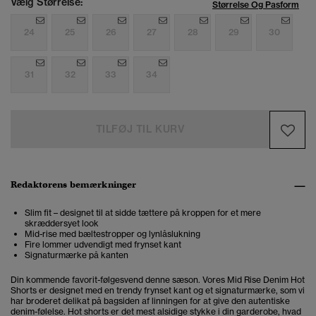
Vælg Størrelse:
Størrelse Og Pasform
24
25
26
27
28
29
30
31
32
33
34
TILFØJ TIL KURV
Redaktørens bemærkninger
Slim fit – designet til at sidde tættere på kroppen for et mere
skræddersyet look
Mid-rise med bæltestropper og lynlåslukning
Fire lommer udvendigt med frynset kant
Signaturmærke på kanten
Din kommende favorit-følgesvend denne sæson. Vores Mid Rise Denim Hot
Shorts er designet med en trendy frynset kant og et signaturmærke, som vi
har broderet delikat på bagsiden af linningen for at give den autentiske
denim-følelse. Hot shorts er det mest alsidige stykke i din garderobe, hvad