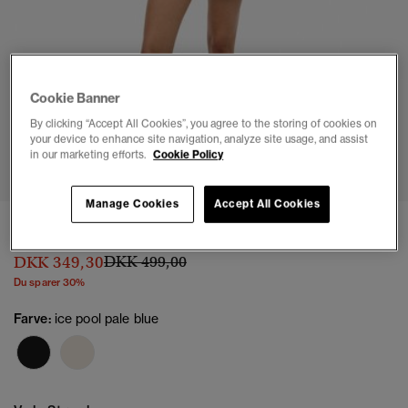
Cookie Banner
By clicking “Accept All Cookies”, you agree to the storing of cookies on
your device to enhance site navigation, analyze site usage, and assist
1
2
3
4
5
6
7
in our marketing efforts.
Cookie Policy
Manage Cookies
Accept All Cookies
Mid Rise Denim Hot Shorts
Pris nedsat fra
til
DKK 349,30
DKK 499,00
Du sparer 30%
Farve:
ice pool pale blue