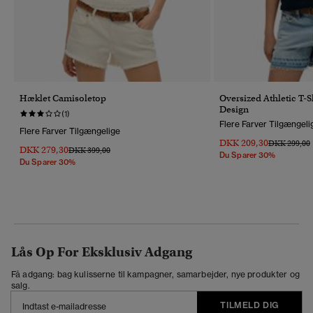
Hæklet Camisoletop
Oversized Athletic T-
Design
(1)
Flere Farver Tilgængeli
Flere Farver Tilgængelige
DKK 209,30
Pris Nedsat 
T
DKK 299,00
DKK 279,30
Pris Nedsat Fra
Til
DKK 399,00
Du Sparer 30%
Du Sparer 30%
Lås Op For Eksklusiv Adgang
Få adgang: bag kulisserne til kampagner, samarbejder, nye produkter og
salg.
TILMELD DIG