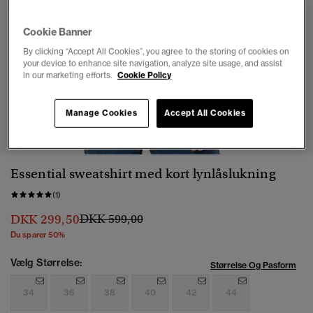
Cookie Banner
By clicking “Accept All Cookies”, you agree to the storing of cookies on
your device to enhance site navigation, analyze site usage, and assist
in our marketing efforts.
Cookie Policy
1
2
3
4
5
6
7
Manage Cookies
Accept All Cookies
Essential sweatshirt med kort lynlåslukning
(1)
Pris nedsat fra
til
DKK 299,50
DKK 599,00
Du sparer 50%
Vælg Størrelse:
Størrelse Og Pasform
34
36
38
40
42
44