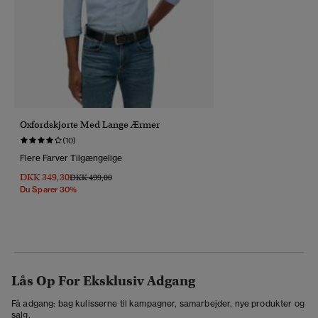
Oxfordskjorte Med Lange Ærmer
(10)
Flere Farver Tilgængelige
DKK 349,30
Pris Nedsat Fra
Til
DKK 499,00
Du Sparer 30%
Lås Op For Eksklusiv Adgang
Få adgang: bag kulisserne til kampagner, samarbejder, nye produkter og
salg.