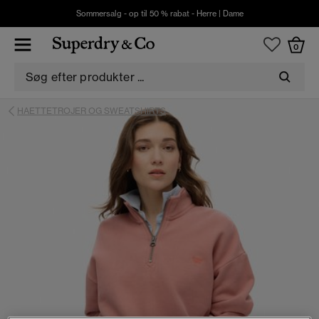
Sommersalg - op til 50 % rabat -
Herre
|
Dame
0
HAETTETROJER OG SWEATSHIRTS