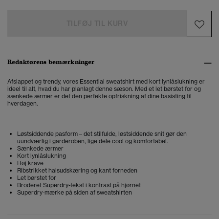
TILFØJ TIL KURV
Redaktørens bemærkninger
Afslappet og trendy, vores Essential sweatshirt med kort lynlåslukning er
ideel til alt, hvad du har planlagt denne sæson. Med et let børstet for og
sænkede ærmer er det den perfekte opfriskning af dine basisting til
hverdagen.
Løstsiddende pasform – det stilfulde, løstsiddende snit gør den
uundværlig i garderoben, lige dele cool og komfortabel.
Sænkede ærmer
Kort lynlåslukning
Høj krave
Ribstrikket halsudskæring og kant forneden
Let børstet for
Broderet Superdry-tekst i kontrast på hjørnet
Superdry-mærke på siden af sweatshirten