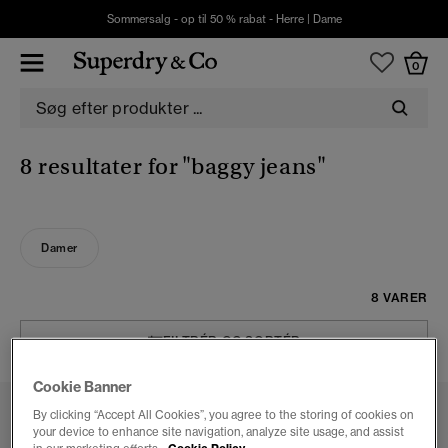
Sommersalg - op til 50 % rabat -
Herre
|
Dame
0
8 resultater for
"baggy jeans"
Damer
8 VARER
FILTRÉR OG SORTÉR
Cookie Banner
By clicking “Accept All Cookies”, you agree to the storing of cookies on
your device to enhance site navigation, analyze site usage, and assist