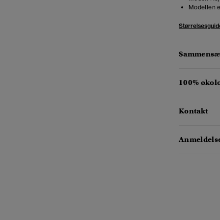
Modellen e
Størrelsesguid
Sammensæt
100% økol
Kontakt
Anmeldelse