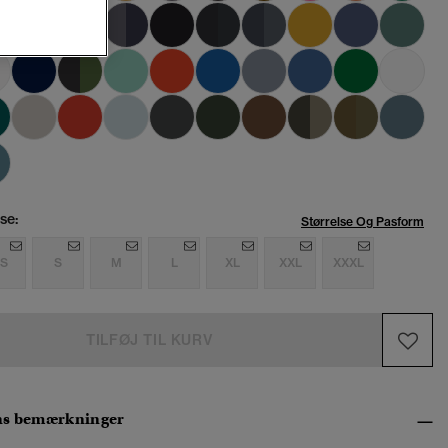
se:
Størrelse Og Pasform
S
S
M
L
XL
XXL
XXXL
TILFØJ TIL KURV
ns bemærkninger