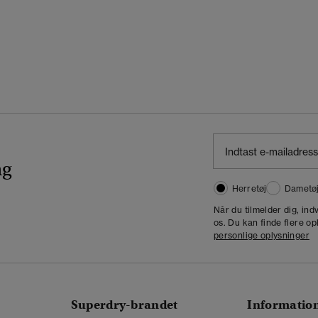
ng
Herretøj
Dametø
Når du tilmelder dig, in
os. Du kan finde flere op
personlige oplysninger
Superdry-brandet
Informatio