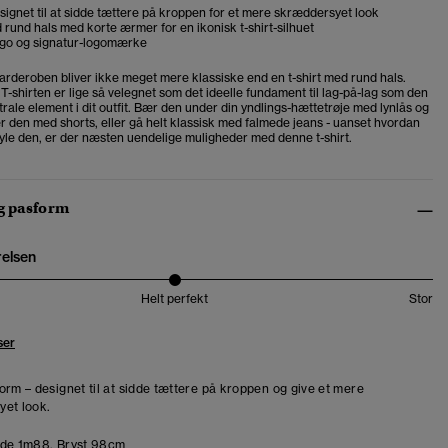
designet til at sidde tættere på kroppen for et mere skræddersyet look
 rund hals med korte ærmer for en ikonisk t-shirt-silhuet
ogo og signatur-logomærke
garderoben bliver ikke meget mere klassiske end en t-shirt med rund hals.
T-shirten er lige så velegnet som det ideelle fundament til lag-på-lag som den
rale element i dit outfit. Bær den under din yndlings-hættetrøje med lynlås og
r den med shorts, eller gå helt klassisk med falmede jeans - uanset hvordan
tyle den, er der næsten uendelige muligheder med denne t-shirt.
og pasform
relsen
Helt perfekt
Stor
ser
orm – designet til at sidde tættere på kroppen og give et mere
et look.
de 1m88. Bryst 98cm