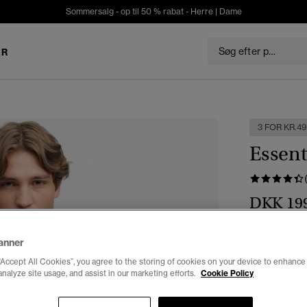
Sommersalg - op til 50 % rabat -
Herre
|
Dame
ER
3 FOR KR.4
Essent
DKK 19
Farve:
sort/
anner
“Accept All Cookies”, you agree to the storing of cookies on your device to enhance 
analyze site usage, and assist in our marketing efforts.
Cookie Policy