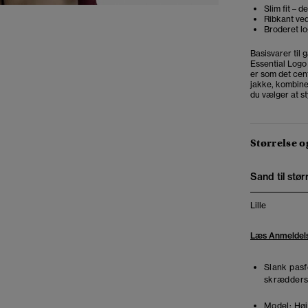
Slim fit – 
Ribkant ved
Broderet l
Basisvarer til 
Essential Logo 
er som det cent
jakke, kombine
du vælger at s
Størrelse 
Sand til stør
Lille
Læs Anmeldel
Slank pasf
skræddersy
Model:
Høj