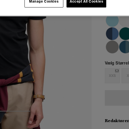
Manage Cookies
Accept All Cookies
Vælg Størrel
XXS
X
3
4
5
Redaktøre