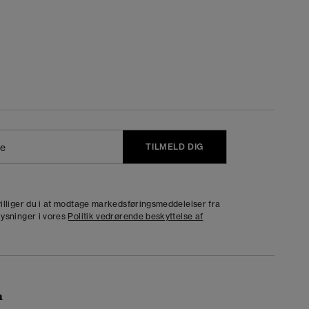
TILMELD DIG
j
dvilliger du i at modtage markedsføringsmeddelelser fra
lysninger i vores
Politik vedrørende beskyttelse af
n