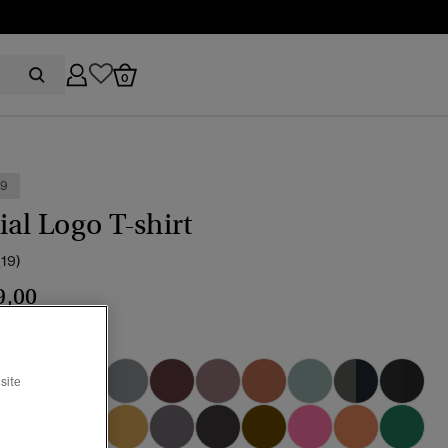
0
99
ial Logo T-shirt
(19)
9,00
hazard orange
site