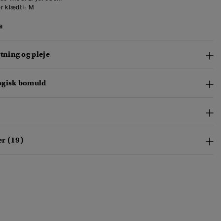
r klædt i:
M
e
ning og pleje
ogisk bomuld
r (19)