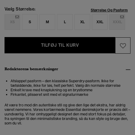
Vælg Størrelse:
Størrelse Og Pasform
XS
S
M
L
XL
XXL
XXXL
TILFØJ TIL KURV
Redaktørens bemærkninger
Afslappet pasform – den klassiske Superdry-pasform. Ikke for
tætsiddende, ikke for løs, helt perfekt. Vælg din normale størrelse
Enkelt krave med knaplukning og en brystlomme
Firkantet, plisseret snit med et signaturmærke
At være tro mod din autentiske stil og give den lige det ekstra, har aldrig
været nemmere. Vores kortærmede Essential denimskjorte er præcis dét –
uundværlig. Vi har omhyggeligt designet den med stort fokus på detaljer,
fra syningen til den minimalistiske branding, så du kan style og bruge den,
som du vil.