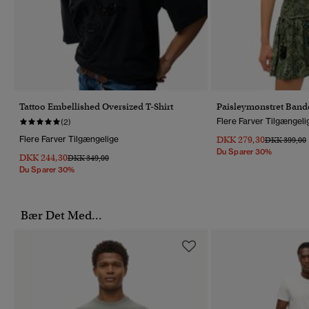
Tattoo Embellished Oversized T-Shirt
Paisleymønstret Ban
Flere Farver Tilgængeli
(2)
Flere Farver Tilgængelige
DKK 279,30
Pris Nedsat 
T
DKK 399,00
Du Sparer 30%
DKK 244,30
Pris Nedsat Fra
Til
DKK 349,00
Du Sparer 30%
Bær Det Med...