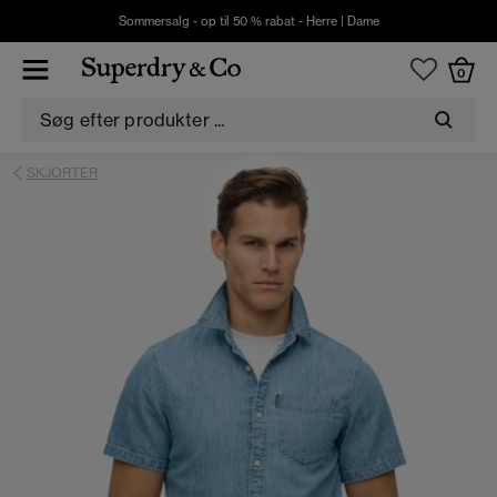
Sommersalg - op til 50 % rabat -
Herre
|
Dame
0
SKJORTER