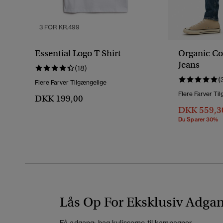
3 FOR KR.499
Essential Logo T-Shirt
Organic Co
Jeans
(18)
(
Flere Farver Tilgængelige
Flere Farver Ti
DKK 199,00
DKK 559,3
Du Sparer 30%
Lås Op For Eksklusiv Adga