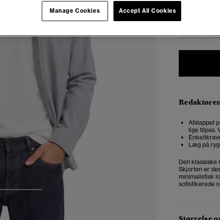
Vælg Størrel
Manage Cookies
Accept All Cookies
XXS
X
Redaktøre
Afslappet p
lige tilpas
Enkeltkrav
Læg på ryg
Den klassiske 
Skjorten er de
minimalistisk l
sofistikerede o
3
4
Størrelse 