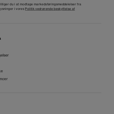
dvilliger du i at modtage markedsføringsmeddelelser fra
lysninger i vores
Politik vedrørende beskyttelse af
n
gelser
ke
ncer