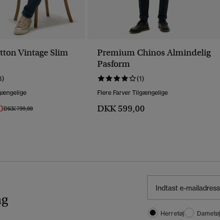
tton Vintage Slim
Premium Chinos Almindelig
Pasform
3)
(1)
lgængelige
Flere Farver Tilgængelige
0
DKK 599,00
Pris Nedsat Fra
Til
DKK 799,00
ng
Herretøj
Dametø