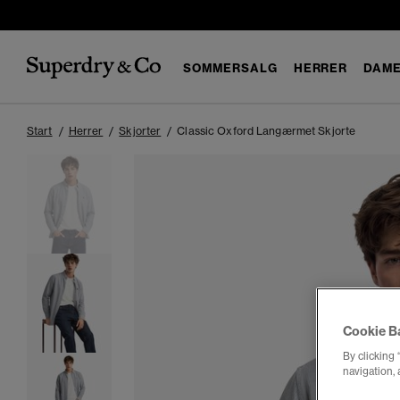
SOMMERSALG
HERRER
DAM
Start
Herrer
Skjorter
Classic Oxford Langærmet Skjorte
Cookie B
By clicking 
navigation, 