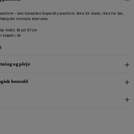
pasform – den klassiske Superdry-pasform. Ikke for slank, ikke for løs,
. Vælg din normale størrelse.
de 1m85. Bryst 97cm
r klædt i:
M
e
ning og pleje
ogisk bomuld