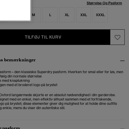
se:
Størrelse Og Pasform
S
S
M
L
XL
XXL
XXXL
TILFØJ TIL KURV
ns bemærkninger
asform – den klassiske Superdry pasform. Hverken for smal eller for løs, men
. Vælg din normale størrelse
e med knaplukning
gen med et broderet logo på brystet
Oxford langærmede skjorte er en absolut nødvendighed i din garderobe.
signet med en enkel, men effektiv silhuet sammen med et forfriskende,
ogo på brystet; disse elementer giver dig mulighed for at holde dine outfits
g enkle, mens du viser din autentiske stil.
og pasform