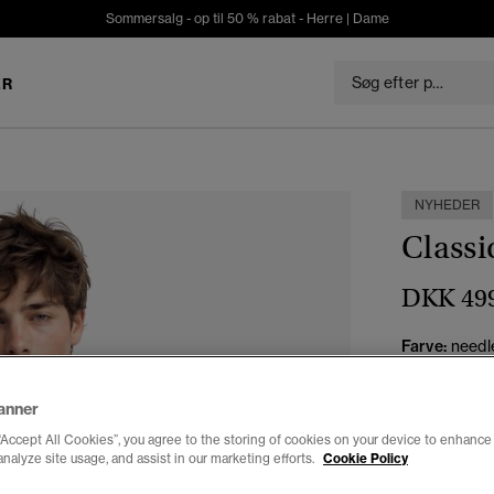
Sommersalg - op til 50 % rabat -
Herre
|
Dame
ER
NYHEDER
Classi
DKK 49
Farve:
needle
anner
“Accept All Cookies”, you agree to the storing of cookies on your device to enhance 
analyze site usage, and assist in our marketing efforts.
Cookie Policy