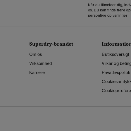
Når du tilmelder dig, in
os. Du kan finde flere op
personlige oplysninger
Superdry-brandet
Informatio
Om os
Butiksoversigt
Virksomhed
Vilkår og betin
Karriere
Privatlivspolitik
Cookiesamtyk
Cookiepræfere