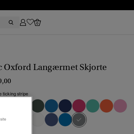
0
c Oxford Langærmet Skjorte
9,00
 ticking stripe
valgt
site