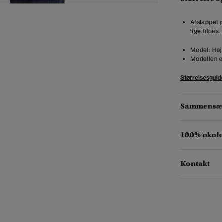
Afslappet 
lige tilpas
Model:
Høj
Modellen e
Størrelsesguid
Sammensæt
100% økol
Kontakt