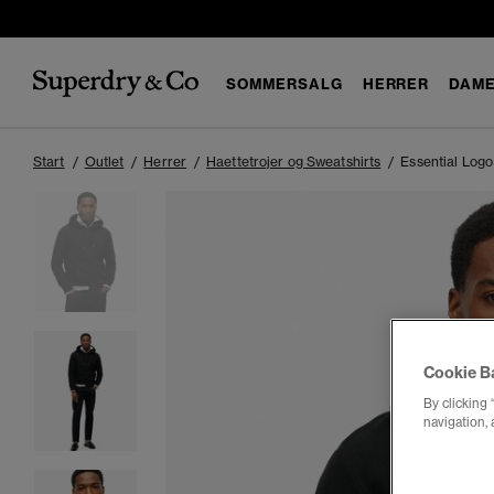
SOMMERSALG
HERRER
DAM
Start
Outlet
Herrer
Haettetrojer og Sweatshirts
Essential Logo
Cookie B
By clicking 
navigation, 