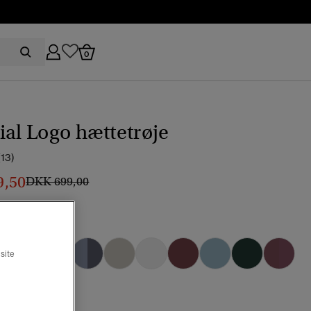
0
ial Logo hættetrøje
(13)
9,50
Pris nedsat fra
til
DKK 699,00
valgt
site