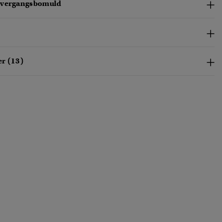
overgangsbomuld
r (13)