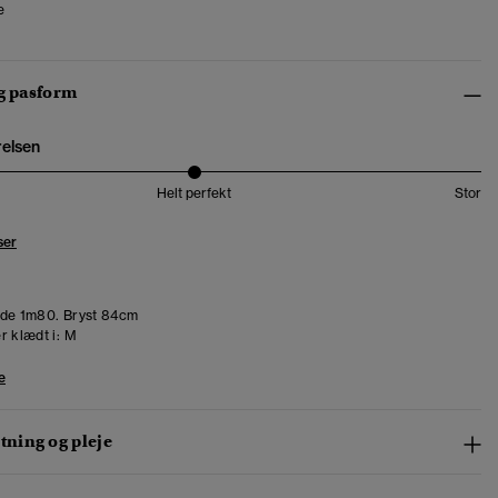
e
og pasform
relsen
Helt perfekt
Stor
ser
de 1m80. Bryst 84cm
r klædt i:
M
e
ning og pleje