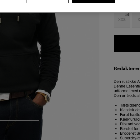
Vælg Størrel
XXS
X
Redaktøre
Den rustikke A
Denne Essentia
udformet med en
Den er trods al
Tætsiddend
Klassisk de
Foret hætt
Kængurul
4
5
6
Ribkant ve
Børstet for
Broderet S
Superdry-