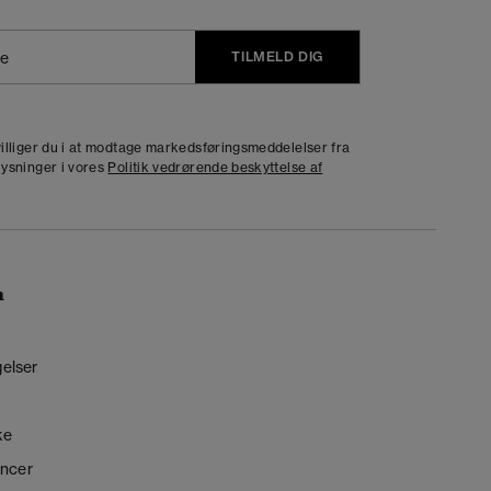
TILMELD DIG
j
dvilliger du i at modtage markedsføringsmeddelelser fra
lysninger i vores
Politik vedrørende beskyttelse af
n
gelser
ke
ncer