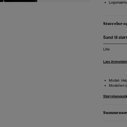
Logomærk
Størrelse 
Sand til stør
Lille
Læs Anmeldel
Model:
Høj
Modellen e
Størrelsesguid
Sammensæt