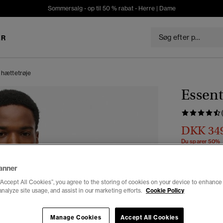
Sommersalg - op til 50 % rabat -
Herre
|
Dame
ER
 hættetrøje
Essent
DKK 34
Du sparer 50%
Farve:
sort
anner
“Accept All Cookies”, you agree to the storing of cookies on your device to enhance 
analyze site usage, and assist in our marketing efforts.
Cookie Policy
Manage Cookies
Accept All Cookies