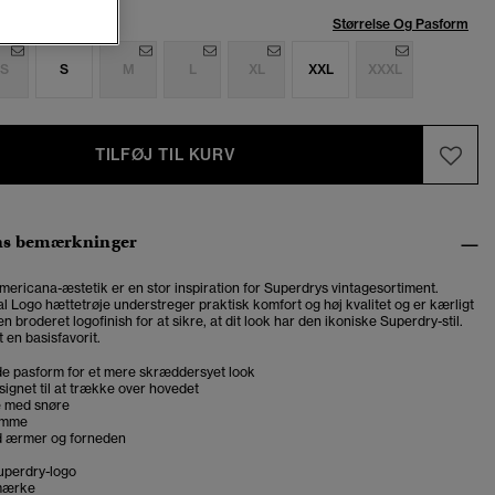
se:
Størrelse Og Pasform
S
S
M
L
XL
XXL
XXXL
TILFØJ TIL KURV
ns bemærkninger
mericana-æstetik er en stor inspiration for Superdrys vintagesortiment.
l Logo hættetrøje understreger praktisk komfort og høj kvalitet og er kærligt
 broderet logofinish for at sikre, at dit look har den ikoniske Superdry-stil.
t en basisfavorit.
e pasform for et mere skræddersyet look
signet til at trække over hovedet
e med snøre
omme
d ærmer og forneden
uperdry-logo
mærke