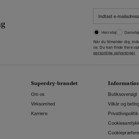
ng
Herretøj
Dametø
Når du tilmelder dig, in
os. Du kan finde flere op
personlige oplysninger
Superdry-brandet
Informatio
Om os
Butiksoversigt
Virksomhed
Vilkår og betin
Karriere
Privatlivspolitik
Cookiesamtyk
Cookiepræfere