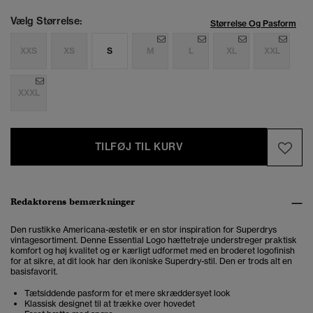
Vælg Størrelse:
Størrelse Og Pasform
XXS
XS
S
M
L
XL
XXL
XXXL
TILFØJ TIL KURV
Redaktørens bemærkninger
Den rustikke Americana-æstetik er en stor inspiration for Superdrys
vintagesortiment. Denne Essential Logo hættetrøje understreger praktisk
komfort og høj kvalitet og er kærligt udformet med en broderet logofinish
for at sikre, at dit look har den ikoniske Superdry-stil. Den er trods alt en
basisfavorit.
Tætsiddende pasform for et mere skræddersyet look
Klassisk designet til at trække over hovedet