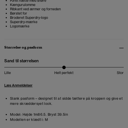
Foret hætte med snøre
Kængurulomme
Ribkant ved ærmer og forneden
Børstet for
Broderet Superdry-logo
Superdry-mærke
Logomærke
Størrelse og pasform
Sand til størrelsen
Lille
Helt perfekt
Stor
Læs Anmeldelser
Slank pasform – designet til at sidde tættere på kroppen og give et
mere skræddersyet look.
Model:
Højde 1m86.5. Bryst 39.5in
Modellen er klædt i:
M