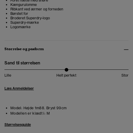
Foret hætte med snøre
Kængurulomme
Ribkant ved ærmer og forneden
Børstet for
Broderet Superdry-logo
Superdry-mærke
Logomærke
Størrelse og pasform
Sand til størrelsen
Lille
Helt perfekt
Stor
Læs Anmeldelser
Model:
Højde 1m88. Bryst 99cm
Modellen er klædt i:
M
Størrelsesguide