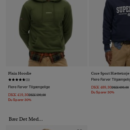
Plain Hoodie
Core Sport Hættetrøje
Flere Farver Tilgængeli
(3)
Flere Farver Tilgængelige
DKK 489,30
Pris Nedsat 
T
DKK 699,00
Du Sparer 30%
DKK 419,30
Pris Nedsat Fra
Til
DKK 599,00
Du Sparer 30%
Bær Det Med...