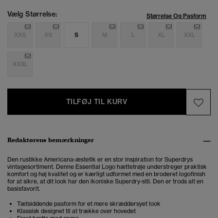
Vælg Størrelse:
Størrelse Og Pasform
XXS
XS
S
M
L
XL
XXL
XXXL
TILFØJ TIL KURV
Redaktørens bemærkninger
Den rustikke Americana-æstetik er en stor inspiration for Superdrys
vintagesortiment. Denne Essential Logo hættetrøje understreger praktisk
komfort og høj kvalitet og er kærligt udformet med en broderet logofinish
for at sikre, at dit look har den ikoniske Superdry-stil. Den er trods alt en
basisfavorit.
Tætsiddende pasform for et mere skræddersyet look
Klassisk designet til at trække over hovedet