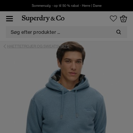
Sommersalg - op til 50 % rabat -
Herre
|
Dame
0
HAETTETROJER OG SWEATSHIRTS