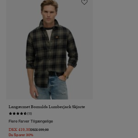
Langærmet Bomulds Lumberjack Skjorte
(11)
Flere Farver Tilgængelige
DKK 419,30
Pris Nedsat Fra
Til
DKK 599,00
Du Sparer 30%