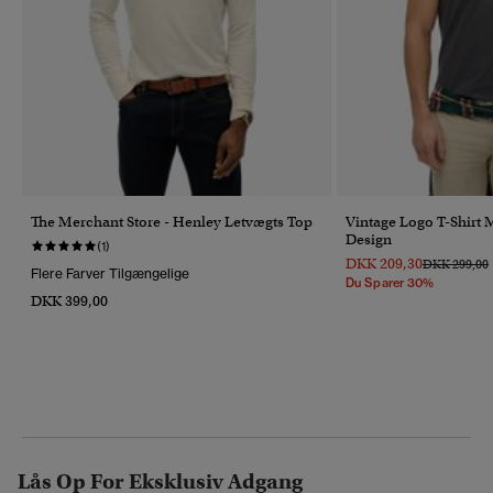
The Merchant Store - Henley Letvægts Top
Vintage Logo T-Shirt 
Design
(1)
DKK 209,30
Pris Nedsat 
T
DKK 299,00
Flere Farver Tilgængelige
Du Sparer 30%
DKK 399,00
Lås Op For Eksklusiv Adgang