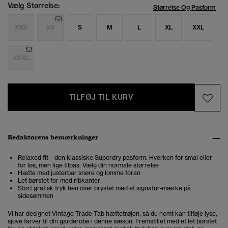
Vælg Størrelse:
Størrelse Og Pasform
XXS
XS
S
M
L
XL
XXL
XXXL
TILFØJ TIL KURV
Redaktørens bemærkninger
Relaxed fit – den klassiske Superdry pasform. Hverken for smal eller
for løs, men lige tilpas. Vælg din normale størrelse
Hætte med justerbar snøre og lomme foran
Let børstet for med ribkanter
Stort grafisk tryk hen over brystet med et signatur-mærke på
sidesømmen
Vi har designet Vintage Trade Tab hættetrøjen, så du nemt kan tilføje lyse,
sjove farver til din garderobe i denne sæson. Fremstillet med et let børstet