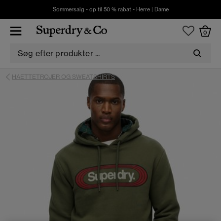
Sommersalg - op til 50 % rabat -
Herre
|
Dame
0
HAETTETROJER OG SWEATSHIRTS