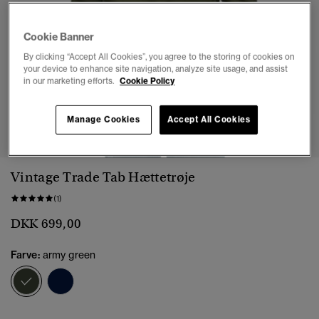
Cookie Banner
By clicking “Accept All Cookies”, you agree to the storing of cookies on
your device to enhance site navigation, analyze site usage, and assist
in our marketing efforts.
Cookie Policy
1
2
3
4
5
6
Manage Cookies
Accept All Cookies
Vintage Trade Tab Hættetrøje
(1)
DKK 699,00
Farve:
army green
valgt