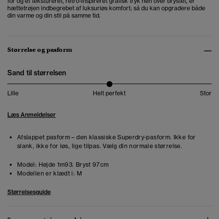
for og et tekstureret, retro-inspireret grafisk tryk hen over brystet, er
hættetrøjen indbegrebet af luksuriøs komfort; så du kan opgradere både
din varme og din stil på samme tid.
Størrelse og pasform
Sand til størrelsen
Lille
Helt perfekt
Stor
Læs Anmeldelser
Afslappet pasform – den klassiske Superdry-pasform. Ikke for
slank, ikke for løs, lige tilpas. Vælg din normale størrelse.
Model:
Højde 1m93. Bryst 97cm
Modellen er klædt i:
M
Størrelsesguide