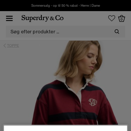
Sommersalg - op til 50 % rabat -
Herre
|
Dame
0
TOPPE