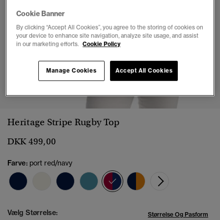
Cookie Banner
By clicking “Accept All Cookies”, you agree to the storing of cookies on
your device to enhance site navigation, analyze site usage, and assist
in our marketing efforts.
Cookie Policy
Manage Cookies
Accept All Cookies
1
2
3
4
5
6
7
Heritage Stripe Rugby Top
DKK 499,00
Farve:
port red/navy
valgt
Vælg Størrelse:
Størrelse Og Pasform