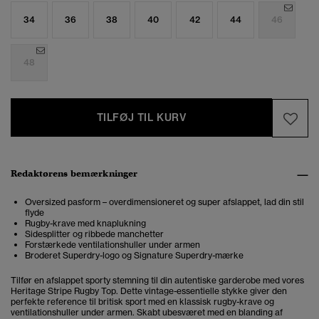
34
36
38
40
42
44
46
48
TILFØJ TIL KURV
Redaktørens bemærkninger
Oversized pasform – overdimensioneret og super afslappet, lad din stil
flyde
Rugby-krave med knaplukning
Sidesplitter og ribbede manchetter
Forstærkede ventilationshuller under armen
Broderet Superdry-logo og Signature Superdry-mærke
Tilfør en afslappet sporty stemning til din autentiske garderobe med vores
Heritage Stripe Rugby Top. Dette vintage-essentielle stykke giver den
perfekte reference til britisk sport med en klassisk rugby-krave og
ventilationshuller under armen. Skabt ubesværet med en blanding af