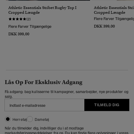
Athletic Essentials Stribet Rugby Top I
Athletic Essentials St
Cropped Længde
Cropped Længde
Flere Farver Tilgængeli
(2)
DKK 399,00
Flere Farver Tilgængelige
DKK 399,00
Lås Op For Eksklusiv Adgang
Få adgang: bag kulisserne til kampagner, samarbejder, nye produkter og
salg.
TILMELD DIG
Herretøj
Dametøj
Når du tilmelder dig, indvilliger du i at modtage
markedsføringsmeddelelser fra os. Du kan finde flere oplysninger i vores