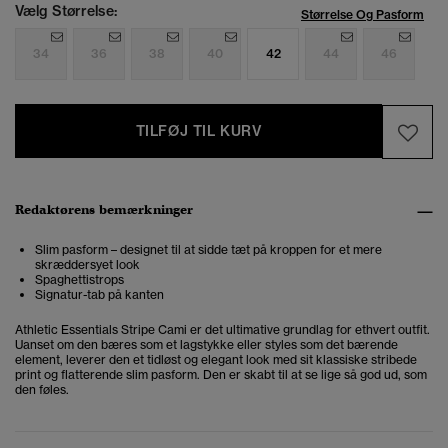
Vælg Størrelse:
Størrelse Og Pasform
34
36
38
40
42
44
46
TILFØJ TIL KURV
Redaktørens bemærkninger
Slim pasform – designet til at sidde tæt på kroppen for et mere
skræddersyet look
Spaghettistrops
Signatur-tab på kanten
Athletic Essentials Stripe Cami er det ultimative grundlag for ethvert outfit.
Uanset om den bæres som et lagstykke eller styles som det bærende
element, leverer den et tidløst og elegant look med sit klassiske stribede
print og flatterende slim pasform. Den er skabt til at se lige så god ud, som
den føles.