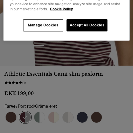
your device to enhance site navigation, analyze site usage, and assist
in our marketing efforts.
Cookie Policy
Manage Cookies
Accept All Cookies
1
2
3
4
5
6
Athletic Essentials Cami slim pasform
(1)
DKK 199,00
Farve:
Port rød/Gråmeleret
valgt