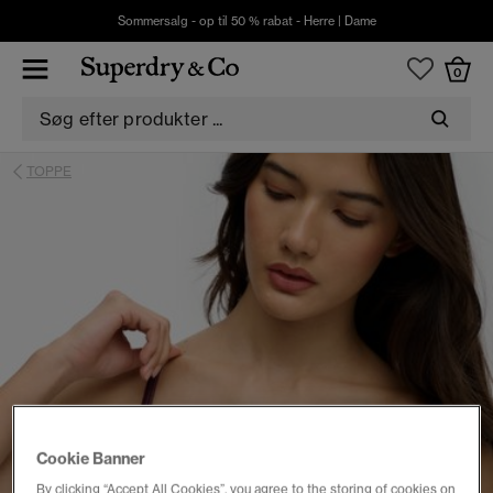
Sommersalg - op til 50 % rabat -
Herre
|
Dame
0
TOPPE
Cookie Banner
By clicking “Accept All Cookies”, you agree to the storing of cookies on