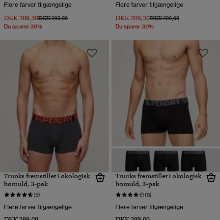
Flere farver tilgængelige
Flere farver tilgængelige
DKK 209,30
DKK 209,30
Pris nedsat fra
til
Pris nedsat fra
til
DKK 299,00
DKK 299,00
Du sparer 30%
Du sparer 30%
Trunks fremstillet i økologisk
Trunks fremstillet i økologisk
bomuld, 3-pak
bomuld, 3-pak
(5)
(5)
Flere farver tilgængelige
Flere farver tilgængelige
DKK 299,00
DKK 299,00