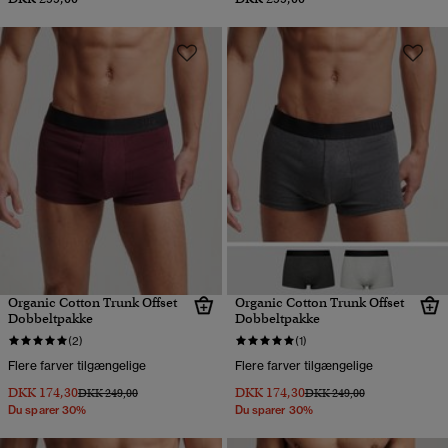
Organic Cotton Trunk Offset
Organic Cotton Trunk Offset
Dobbeltpakke
Dobbeltpakke
(2)
(1)
Flere farver tilgængelige
Flere farver tilgængelige
DKK 174,30
DKK 174,30
Pris nedsat fra
til
Pris nedsat fra
til
DKK 249,00
DKK 249,00
Du sparer 30%
Du sparer 30%