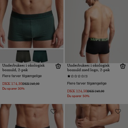
Underbukser i økologisk
Underbukser i økologisk
bomuld, 2-pak
bomuld med logo, 2-pak
Flere farver tilgængelige
(1)
DKK 174,30
Flere farver tilgængelige
Pris nedsat fra
til
DKK 249,00
Du sparer 30%
DKK 124,50
Pris nedsat fra
til
DKK 249,00
Du sparer 50%