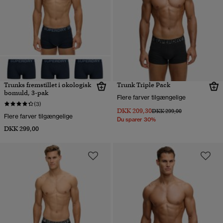
Trunks fremstillet i økologisk
Trunk Triple Pack
bomuld, 3-pak
Flere farver tilgængelige
(3)
DKK 209,30
Pris nedsat fra
til
DKK 299,00
Flere farver tilgængelige
Du sparer 30%
DKK 299,00