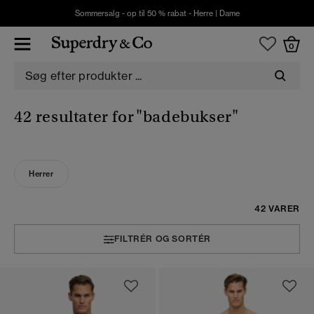
Sommersalg - op til 50 % rabat -
Herre
|
Dame
0
42 resultater for
"badebukser"
Herrer
42 VARER
FILTRÉR OG SORTÉR