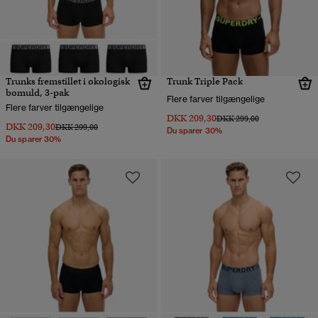
Trunks fremstillet i økologisk
Trunk Triple Pack
bomuld, 3-pak
Flere farver tilgængelige
Flere farver tilgængelige
DKK 209,30
Pris nedsat fra
til
DKK 299,00
DKK 209,30
Pris nedsat fra
til
DKK 299,00
Du sparer 30%
Du sparer 30%