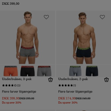
DKK 299,00
Underbukser, 3-pak
Underbukser, 2-pak
(3)
(1)
Flere farver tilgængelige
Flere farver tilgængelige
DKK 209,30
DKK 174,30
Pris nedsat fra
til
Pris nedsat fra
til
DKK 299,00
DKK 249,00
Du sparer 30%
Du sparer 30%