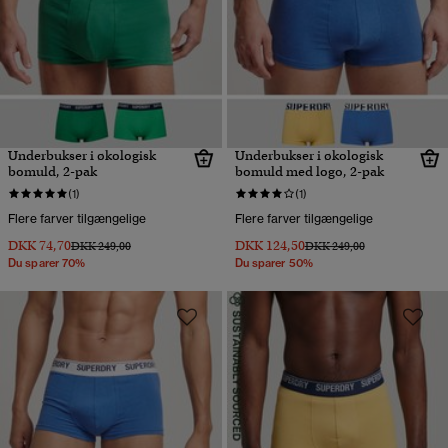
Underbukser i økologisk
Underbukser i økologisk
bomuld, 2-pak
bomuld med logo, 2-pak
(1)
(1)
Flere farver tilgængelige
Flere farver tilgængelige
DKK 74,70
DKK 124,50
Pris nedsat fra
til
Pris nedsat fra
til
DKK 249,00
DKK 249,00
Du sparer 70%
Du sparer 50%