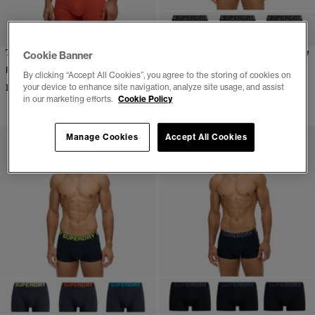
Trunk Triple Pack
Underbukser, 3-pak
Cookie Banner
Flere farver tilgængelige
(2)
By clicking “Accept All Cookies”, you agree to the storing of cookies on
DKK 299,00
your device to enhance site navigation, analyze site usage, and assist
Flere farver tilgængelige
in our marketing efforts.
Cookie Policy
DKK 299,00
Manage Cookies
Accept All Cookies