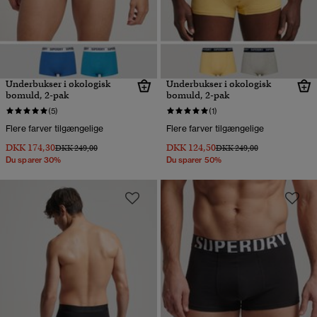
Underbukser i økologisk
Underbukser i økologisk
bomuld, 2-pak
bomuld, 2-pak
(5)
(1)
Flere farver tilgængelige
Flere farver tilgængelige
DKK 174,30
DKK 124,50
Pris nedsat fra
til
Pris nedsat fra
til
DKK 249,00
DKK 249,00
Du sparer 30%
Du sparer 50%