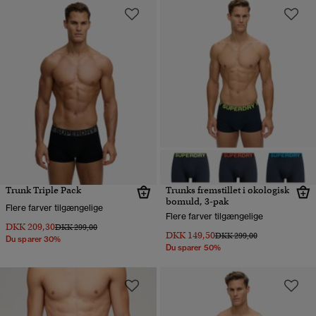
Trunk Triple Pack
Trunks fremstillet i økologisk
bomuld, 3-pak
Flere farver tilgængelige
Flere farver tilgængelige
DKK 209,30
Pris nedsat fra
til
DKK 299,00
DKK 149,50
Pris nedsat fra
til
DKK 299,00
Du sparer 30%
Du sparer 50%