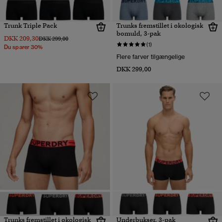
Trunk Triple Pack
Trunks fremstillet i økologisk
bomuld, 3-pak
DKK 209,30
Pris nedsat fra
til
DKK 299,00
(1)
Du sparer 30%
Flere farver tilgængelige
DKK 299,00
Trunks fremstillet i økologisk
Underbukser, 3-pak