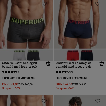
Underbukser i økologisk
Underbukser i økologisk
bomuld med logo, 2-pak
bomuld med logo, 2-pak
(1)
(5)
Flere farver tilgængelige
Flere farver tilgængelige
DKK 174,30
DKK 174,30
Pris nedsat fra
til
Pris nedsat fra
til
DKK 249,00
DKK 249,00
Du sparer 30%
Du sparer 30%