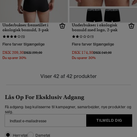
Underbukser fremstillet i
Underbukser i økologisk
økologisk bomuld, 3-pak
bomuld med logo, 2-pak
(5)
(1)
Flere farver tilgængelige
Flere farver tilgængelige
DKK 209,30
DKK 174,30
Pris nedsat fra
til
Pris nedsat fra
til
DKK 299,00
DKK 249,00
Du sparer 30%
Du sparer 30%
Viser 42 af 42 produkter
Lås Op For Eksklusiv Adgang
Få adgang: bag kulisserne til kampagner, samarbejder, nye produkter og
salg.
TILMELD DIG
Herretøj
Dametøj