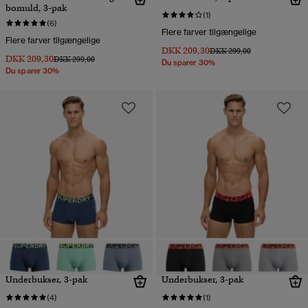
bomuld, 3-pak
(1)
(6)
Flere farver tilgængelige
Flere farver tilgængelige
DKK 209,30
Pris nedsat fra
til
DKK 299,00
DKK 209,30
Pris nedsat fra
til
DKK 299,00
Du sparer 30%
Du sparer 30%
Underbukser, 3-pak
Underbukser, 3-pak
(4)
(1)