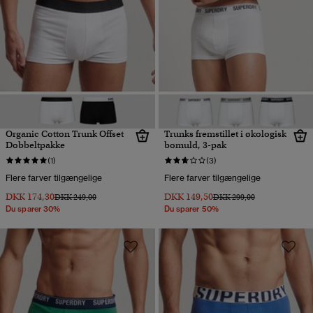
Organic Cotton Trunk Offset
Trunks fremstillet i økologisk
Dobbeltpakke
bomuld, 3-pak
(1)
(3)
Flere farver tilgængelige
Flere farver tilgængelige
DKK 174,30
DKK 149,50
Pris nedsat fra
til
Pris nedsat fra
til
DKK 249,00
DKK 299,00
Du sparer 30%
Du sparer 50%