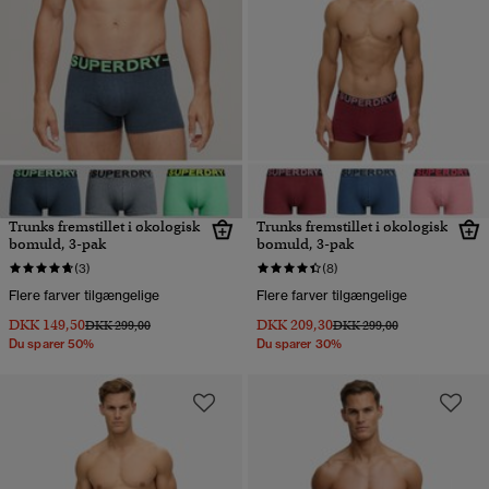
Trunks fremstillet i økologisk
Trunks fremstillet i økologisk
bomuld, 3-pak
bomuld, 3-pak
(3)
(8)
Flere farver tilgængelige
Flere farver tilgængelige
DKK 149,50
DKK 209,30
Pris nedsat fra
til
Pris nedsat fra
til
DKK 299,00
DKK 299,00
Du sparer 50%
Du sparer 30%