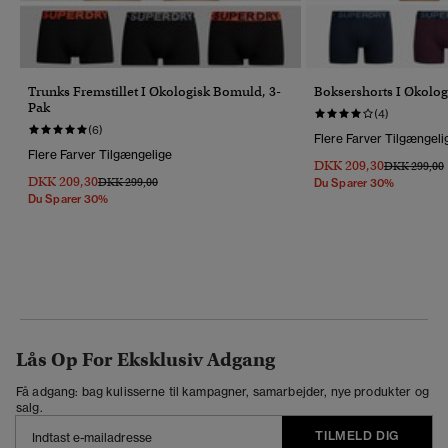
Trunks Fremstillet I Økologisk Bomuld, 3-
Boksershorts I Økolo
Pak
(4)
(6)
Flere Farver Tilgængeli
Flere Farver Tilgængelige
DKK 209,30
Pris Nedsat 
T
DKK 299,00
DKK 209,30
Pris Nedsat Fra
Til
DKK 299,00
Du Sparer 30%
Du Sparer 30%
Lås Op For Eksklusiv Adgang
Få adgang: bag kulisserne til kampagner, samarbejder, nye produkter og
salg.
TILMELD DIG