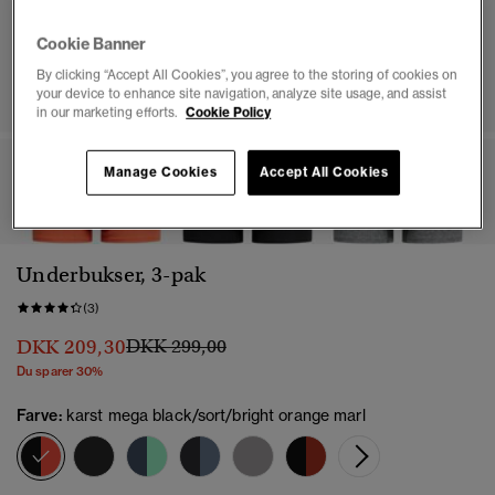
Cookie Banner
By clicking “Accept All Cookies”, you agree to the storing of cookies on
your device to enhance site navigation, analyze site usage, and assist
in our marketing efforts.
Cookie Policy
Manage Cookies
Accept All Cookies
1
2
3
4
5
6
7
8
Underbukser, 3-pak
(3)
Pris nedsat fra
til
DKK 209,30
DKK 299,00
Du sparer 30%
Farve:
karst mega black/sort/bright orange marl
valgt