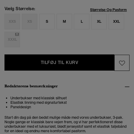
Vælg Størrelse:
Størrelse Og Pasform
XXS
XS
S
M
L
XL
XXL
XXXL
TILFØJ TIL KURV
Redaktørens bemærkninger
Underbukser med klassisk silhuet
Elastisk linning med signaturtekst
Paneldesign
Start din dag på den bedst mulige måde med vores underbukser, 3-pak.
Nogle gange er klassisk bare vejen frem, og vi har perfektioneret disse
underbukser med et luksuriøst, blødt jerseystof samt et elastisk taljebånd
for en ideel og endnu mere komfortabel pasform.