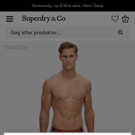
Sommersalg - op til 50 % rabat -
Herre
|
Dame
0
UNDERTOJ