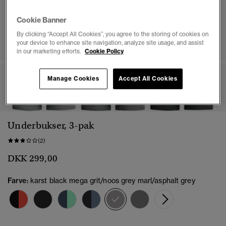
Cookie Banner
By clicking “Accept All Cookies”, you agree to the storing of cookies on
your device to enhance site navigation, analyze site usage, and assist
in our marketing efforts.
Cookie Policy
Manage Cookies
Accept All Cookies
1
2
3
4
5
6
7
8
Underbukser, 3-pak
(2)
DKK 299,00
Farve:
karst black mega grit/noos grey marl/asphalt grey
valgt