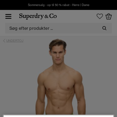
Sommersalg - op til 50 % rabat -
Herre
|
Dame
0
UNDERTOJ