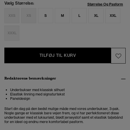
Vælg Størrelse:
Størrelse Og Pasform
XXS
XS
S
M
L
XL
XXL
XXXL
TILFØJ TIL KURV
Redaktørens bemærkninger
Underbukser med klassisk silhuet
Elastisk linning med signaturtekst
Paneldesign
Start din dag på den bedst mulige måde med vores underbukser, 3-pak.
Nogle gange er klassisk bare vejen frem, og vi har perfektioneret disse
underbukser med et luksuriøst, blødt jerseystof samt et elastisk taljebånd
for en ideel og endnu mere komfortabel pasform.