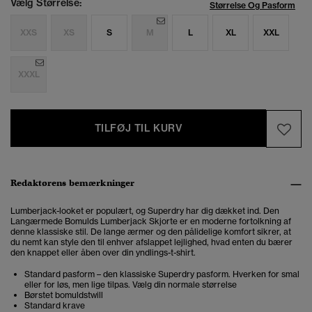
Vælg Størrelse:
Størrelse Og Pasform
XXS
XS
S
M
L
XL
XXL
XXXL
TILFØJ TIL KURV
Redaktørens bemærkninger
Lumberjack-looket er populært, og Superdry har dig dækket ind. Den
Langærmede Bomulds Lumberjack Skjorte er en moderne fortolkning af
denne klassiske stil. De lange ærmer og den pålidelige komfort sikrer, at
du nemt kan style den til enhver afslappet lejlighed, hvad enten du bærer
den knappet eller åben over din yndlings-t-shirt.
Standard pasform – den klassiske Superdry pasform. Hverken for smal
eller for løs, men lige tilpas. Vælg din normale størrelse
Børstet bomuldstwill
Standard krave