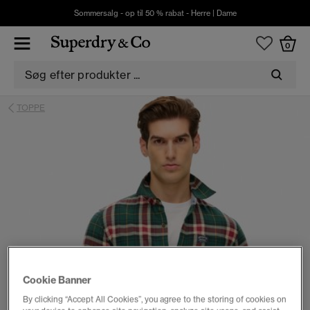
Sommersalg - op til 50 % rabat -
Herre
|
Dame
0
TOPPE
Cookie Banner
By clicking “Accept All Cookies”, you agree to the storing of cookies on