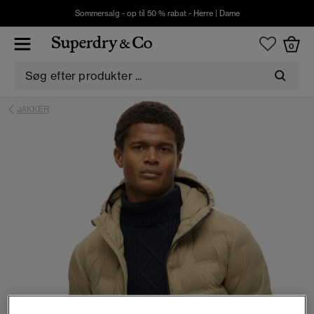
Sommersalg - op til 50 % rabat -
Herre
|
Dame
0
JAKKER