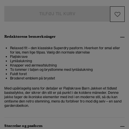
TILFØJ TIL KURV
Redaktørens bemærkninger
Relaxed fit – den klassiske Superdry pasform. Hverken for smal eller
for løs, men lige tilpas. Vælg din normale størrelse
Fløjlskrave
Lynlåslukning
Knapper ved ærmeafslutning
To lommer i taljen og brystlomme med lynlåslukning
Fuldt foret
Broderet emblem på brystet
Med upåklagelig sans for detaljer er Fløjlskrave Barn Jakken et tidløst
basisstykke, der sikrer din stil er på punkt i de koldere måneder. Denne
jakke tager de ikoniske elementer med ind i en moderne stil, så du kan
omfavne den retro stemning, mens du forbliver tro mod dig selv – en sand
garderobeikon.
Størrelse og pasform