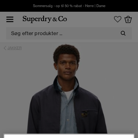
Sommersalg - op til 50 % rabat -
Herre
|
Dame
0
JAKKER