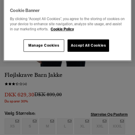
Cookie Banner
By clicking “Accept All Cookies”, you agree to the storing of cookies on
your device to enhance site navigation, analyze site usage, and assist
in our marketing efforts.
Cookie Policy
Manage Cookies
Accept All Cookies
1
2
3
4
5
6
7
Fløjlskrave Barn Jakke
(4)
Pris nedsat fra
til
DKK 629,30
DKK 899,00
Du sparer 30%
Vælg Størrelse:
Størrelse Og Pasform
XS
S
M
L
XL
XXL
XXXL