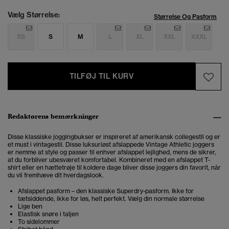
Vælg Størrelse:
Størrelse Og Pasform
XS
S
M
L
XL
XXL
XXXL
TILFØJ TIL KURV
Redaktørens bemærkninger
Disse klassiske joggingbukser er inspireret af amerikansk collegestil og er
et must i vintagestil. Disse luksuriøst afslappede
Vintage Athletic joggers
er nemme at style og passer til enhver afslappet lejlighed, mens de sikrer,
at du forbliver ubesværet komfortabel. Kombineret med en afslappet T-
shirt eller en hættetrøje til koldere dage bliver disse joggers din favorit, når
du vil fremhæve dit hverdagslook.
Afslappet pasform – den klassiske Superdry-pasform. Ikke for
tætsiddende, ikke for løs, helt perfekt. Vælg din normale størrelse
Lige ben
Elastisk snøre i taljen
To sidelommer