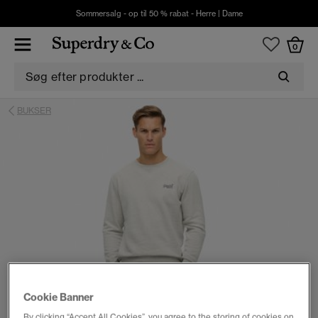
Sommersalg - op til 50 % rabat -
Herre
|
Dame
0
BUKSER
Cookie Banner
By clicking “Accept All Cookies”, you agree to the storing of cookies on