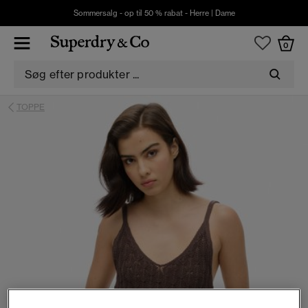
Sommersalg - op til 50 % rabat -
Herre
|
Dame
0
TOPPE