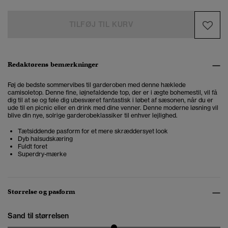
TILFØJ TIL KURV
Redaktørens bemærkninger
Føj de bedste sommervibes til garderoben med denne hæklede
camisoletop.
Denne fine, iøjnefaldende top, der er i ægte bohemestil, vil få
dig til at se og føle dig ubesværet fantastisk i løbet af sæsonen, når du er
ude til en picnic eller en drink med dine venner. Denne moderne løsning vil
blive din nye, solrige garderobeklassiker til enhver lejlighed.
Tætsiddende pasform for et mere skræddersyet look
Dyb halsudskæring
Fuldt foret
Superdry-mærke
Størrelse og pasform
Sand til størrelsen