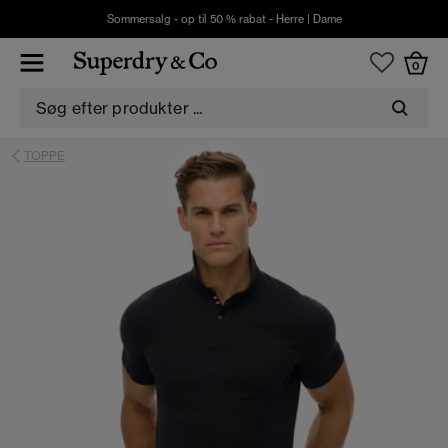
Sommersalg - op til 50 % rabat -
Herre
|
Dame
0
TOPPE