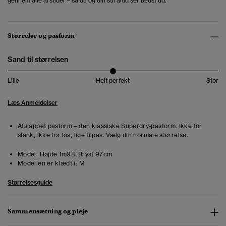
gennem alle årstider – så du og din stil altid ser bedst ud.
Størrelse og pasform
Sand til størrelsen
Lille
Helt perfekt
Stor
Læs Anmeldelser
Afslappet pasform – den klassiske Superdry-pasform. Ikke for
slank, ikke for løs, lige tilpas. Vælg din normale størrelse.
Model:
Højde 1m93. Bryst 97cm
Modellen er klædt i:
M
Størrelsesguide
Sammensætning og pleje