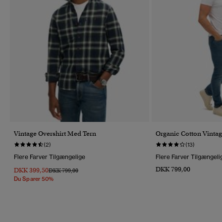
Vintage Overshirt Med Tern
Organic Cotton Vintag
(2)
(13)
Flere Farver Tilgængelige
Flere Farver Tilgængeli
DKK 799,00
DKK 399,50
Pris Nedsat Fra
Til
DKK 799,00
Du Sparer 50%