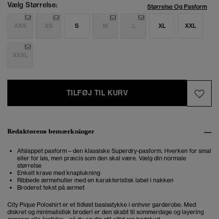
Vælg Størrelse:
Størrelse Og Pasform
XXS
XS
S
M
L
XL
XXL
XXXL
TILFØJ TIL KURV
Redaktørens bemærkninger
Afslappet pasform – den klassiske Superdry-pasform. Hverken for smal
eller for løs, men præcis som den skal være. Vælg din normale
størrelse
Enkelt krave med knaplukning
Ribbede ærmehuller med en karakteristisk label i nakken
Broderet tekst på ærmet
City Pique Poloshirt er et tidløst basisstykke i enhver garderobe. Med
diskret og minimalistisk broderi er den skabt til sommerdage og layering