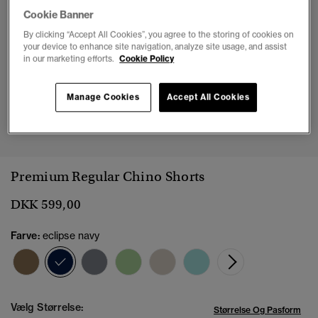
Cookie Banner
By clicking “Accept All Cookies”, you agree to the storing of cookies on
your device to enhance site navigation, analyze site usage, and assist
in our marketing efforts.
Cookie Policy
Manage Cookies
Accept All Cookies
1
2
3
4
5
6
7
8
Premium Regular Chino Shorts
DKK 599,00
Farve:
eclipse navy
valgt
Vælg Størrelse:
Størrelse Og Pasform