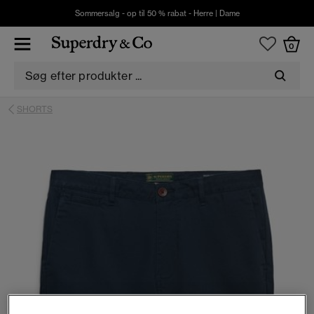
Sommersalg - op til 50 % rabat -
Herre
|
Dame
0
SHORTS