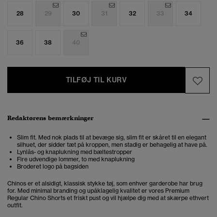
28
29
30
31
32
33
34
36
38
40
TILFØJ TIL KURV
Redaktørens bemærkninger
Slim fit. Med nok plads til at bevæge sig, slim fit er skåret til en elegant
silhuet, der sidder tæt på kroppen, men stadig er behagelig at have på.
Lynlås- og knaplukning med bæltestropper
Fire udvendige lommer, to med knaplukning
Broderet logo på bagsiden
Chinos er et alsidigt, klassisk stykke tøj, som enhver garderobe har brug
for. Med minimal branding og upåklagelig kvalitet er vores Premium
Regular Chino Shorts et friskt pust og vil hjælpe dig med at skærpe ethvert
outfit.