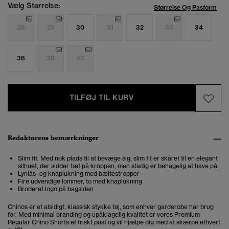
Vælg Størrelse:
Størrelse Og Pasform
28
29
30
31
32
33
34
36
38
40
TILFØJ TIL KURV
Redaktørens bemærkninger
Slim fit. Med nok plads til at bevæge sig, slim fit er skåret til en elegant
silhuet, der sidder tæt på kroppen, men stadig er behagelig at have på.
Lynlås- og knaplukning med bæltestropper
Fire udvendige lommer, to med knaplukning
Broderet logo på bagsiden
Chinos er et alsidigt, klassisk stykke tøj, som enhver garderobe har brug
for. Med minimal branding og upåklagelig kvalitet er vores Premium
Regular Chino Shorts et friskt pust og vil hjælpe dig med at skærpe ethvert