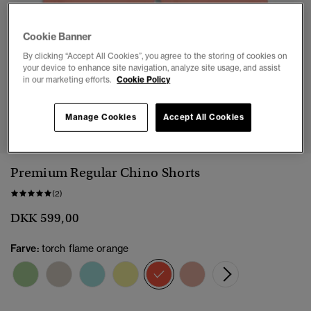
Cookie Banner
By clicking “Accept All Cookies”, you agree to the storing of cookies on
your device to enhance site navigation, analyze site usage, and assist
in our marketing efforts.
Cookie Policy
1
2
3
4
5
6
7
Manage Cookies
Accept All Cookies
Premium Regular Chino Shorts
(2)
DKK 599,00
Farve:
torch flame orange
valgt