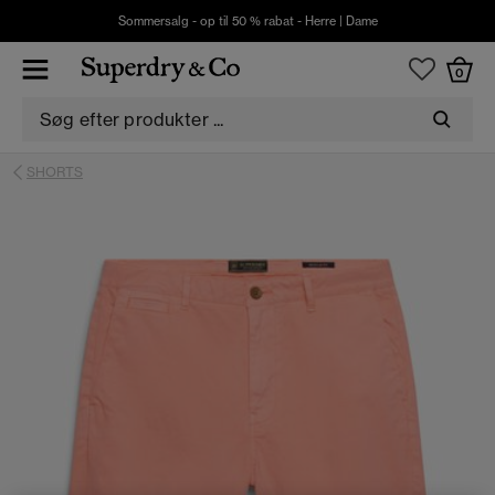
Sommersalg - op til 50 % rabat -
Herre
|
Dame
0
SHORTS